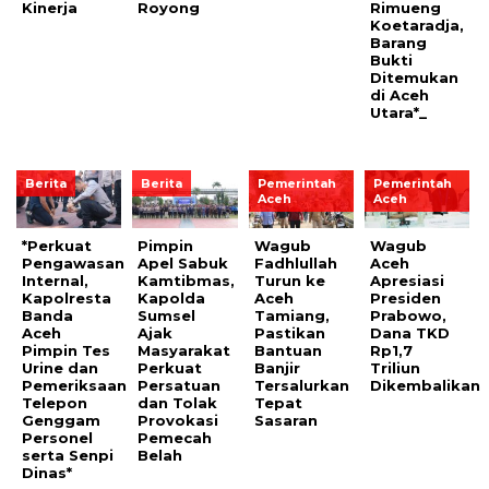
Kinerja
Royong
Rimueng
Koetaradja,
Barang
Bukti
Ditemukan
di Aceh
Utara*_
Berita
Berita
Pemerintah
Pemerintah
Aceh
Aceh
*Perkuat
Pimpin
Wagub
Wagub
Pengawasan
Apel Sabuk
Fadhlullah
Aceh
Internal,
Kamtibmas,
Turun ke
Apresiasi
Kapolresta
Kapolda
Aceh
Presiden
Banda
Sumsel
Tamiang,
Prabowo,
Aceh
Ajak
Pastikan
Dana TKD
Pimpin Tes
Masyarakat
Bantuan
Rp1,7
Urine dan
Perkuat
Banjir
Triliun
Pemeriksaan
Persatuan
Tersalurkan
Dikembalikan
Telepon
dan Tolak
Tepat
Genggam
Provokasi
Sasaran
Personel
Pemecah
serta Senpi
Belah
Dinas*