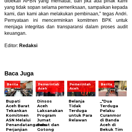
dibekali APBN yang memadai, dan jika ada pihak kami
yang tidak sopan selama pemeriksaan, sampaikan kepada
kami, dan kami akan melakukan pembinaan,” tegas Andri.
Pernyataan ini mencerminkan komitmen BPK untuk
menjaga integritas dan transparansi dalam proses audit
keuangan.
Editor:
Redaksi
Baca Juga
Berita
Pemerintah
Pemerintah
Berita
Aceh
Aceh
Bupati
Dinsos
Belanja
_*Dua
Aceh Barat
Aceh
Tidak
Terduga
Tekankan
Laksanakan
Terduga
Pelaku
Komitmen
Program
untuk Para
Curanmor
ASN Melalui
Jumat
Relawan
di Banda
Penandatanganan
Sehat dan
Aceh di
Perjanjian
Gotong
Bekuk Tim