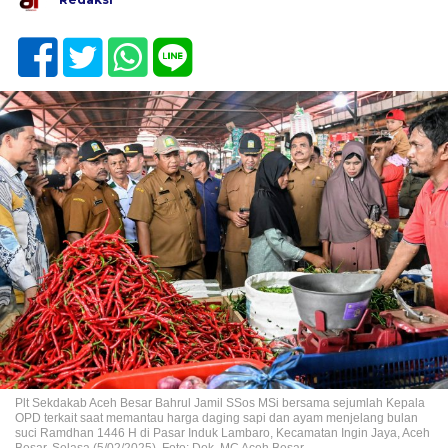
Plt Sekdakab Aceh Besar Bahrul Jamil SSos MSi bersama sejumlah Kepala
OPD terkait saat memantau harga daging sapi dan ayam menjelang bulan
suci Ramdhan 1446 H di Pasar Induk Lambaro, Kecamatan Ingin Jaya, Aceh