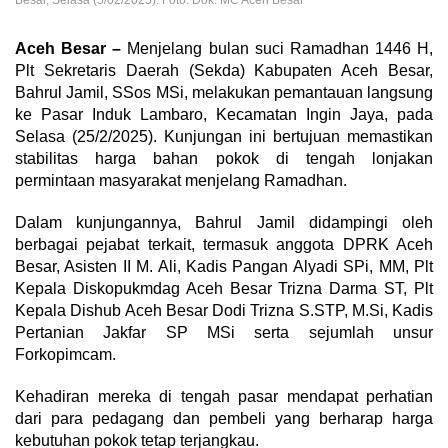
Besar, Selasa (5/02/2025). Foto: Dok. MC Aceh Besar
Aceh Besar –
Menjelang bulan suci Ramadhan 1446 H,
Plt Sekretaris Daerah (Sekda) Kabupaten Aceh Besar,
Bahrul Jamil, SSos MSi, melakukan pemantauan langsung
ke Pasar Induk Lambaro, Kecamatan Ingin Jaya, pada
Selasa (25/2/2025). Kunjungan ini bertujuan memastikan
stabilitas harga bahan pokok di tengah lonjakan
permintaan masyarakat menjelang Ramadhan.
Dalam kunjungannya, Bahrul Jamil didampingi oleh
berbagai pejabat terkait, termasuk anggota DPRK Aceh
Besar, Asisten II M. Ali, Kadis Pangan Alyadi SPi, MM, Plt
Kepala Diskopukmdag Aceh Besar Trizna Darma ST, Plt
Kepala Dishub Aceh Besar Dodi Trizna S.STP, M.Si, Kadis
Pertanian Jakfar SP MSi serta sejumlah unsur
Forkopimcam.
Kehadiran mereka di tengah pasar mendapat perhatian
dari para pedagang dan pembeli yang berharap harga
kebutuhan pokok tetap terjangkau.