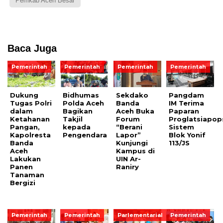
Pemkab Aceh Besar
Baca Juga
Pemerintah
Pemerintah
Pemerintah
Pemerintah
Dukung
Bidhumas
Sekdako
Pangdam
Tugas Polri
Polda Aceh
Banda
IM Terima
dalam
Bagikan
Aceh Buka
Paparan
Ketahanan
Takjil
Forum
Proglatsiapop
Pangan,
kepada
“Berani
Sistem
Kapolresta
Pengendara
Lapor”
Blok Yonif
Banda
Kunjungi
113/JS
Aceh
Kampus di
Lakukan
UIN Ar-
Panen
Raniry
Tanaman
Bergizi
Pemerintah
Pemerintah
Parlementarial
Pemerintah