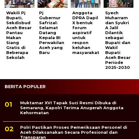
Wakili Pj
Pj
Anggota
Syech
Bupati,
Gubernur
DPRA Dapil
Muharram
Sekdisbud
Safrizal:
X bentuk
dan Syukri
Aceh Besar
Selamat
forum
A Jalil
Pantau
Datang
aspiratif
Dilantik
Makan
Kepala BI
untuk
sebagai
Siang
Perwakilan
respon
Bupati dan
Gratis di
Aceh yang
keluhan
Wakil
Beberapa
Baru
masyarakat
Bupati
Sekolah
Aceh Besar
Periode
2025-2030
BERITA POPULER
Muktamar XVI Tapak Suci Resmi Dibuka di
Semarang, Kapolri Terima Anugerah Anggota
Kehormatan
Polri Pastikan Proses Pemeriksaan Personel di
Aceh Dilaksanakan Secara Profesional dan
Transparan