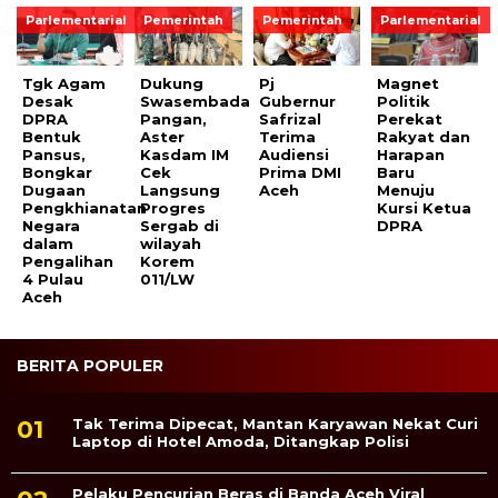
Parlementarial
Pemerintah
Pemerintah
Parlementarial
Tgk Agam
Dukung
Pj
Magnet
Desak
Swasembada
Gubernur
Politik
DPRA
Pangan,
Safrizal
Perekat
Bentuk
Aster
Terima
Rakyat dan
Pansus,
Kasdam IM
Audiensi
Harapan
Bongkar
Cek
Prima DMI
Baru
Dugaan
Langsung
Aceh
Menuju
Pengkhianatan
Progres
Kursi Ketua
Negara
Sergab di
DPRA
dalam
wilayah
Pengalihan
Korem
4 Pulau
011/LW
Aceh
BERITA POPULER
Tak Terima Dipecat, Mantan Karyawan Nekat Curi
Laptop di Hotel Amoda, Ditangkap Polisi
Pelaku Pencurian Beras di Banda Aceh Viral