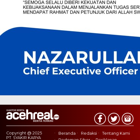
Copyright @ 2025
Beranda
Redaksi
Tentang Kami
PT. SYAKIR KARYA
Pedoman Siber
Periklanan