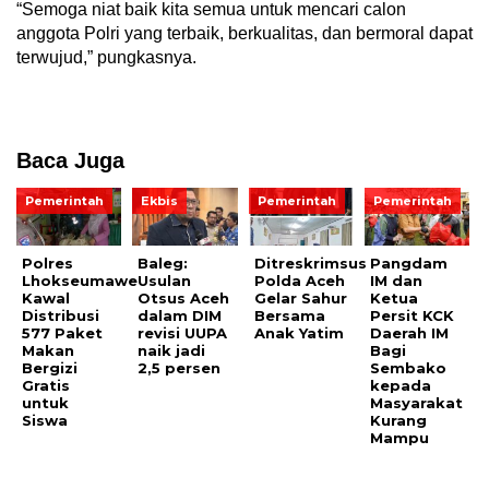
“Semoga niat baik kita semua untuk mencari calon
anggota Polri yang terbaik, berkualitas, dan bermoral dapat
terwujud,” pungkasnya.
Baca Juga
Pemerintah
Ekbis
Pemerintah
Pemerintah
Polres
Baleg:
Ditreskrimsus
Pangdam
Lhokseumawe
Usulan
Polda Aceh
IM dan
Kawal
Otsus Aceh
Gelar Sahur
Ketua
Distribusi
dalam DIM
Bersama
Persit KCK
577 Paket
revisi UUPA
Anak Yatim
Daerah IM
Makan
naik jadi
Bagi
Bergizi
2,5 persen
Sembako
Gratis
kepada
untuk
Masyarakat
Siswa
Kurang
Mampu