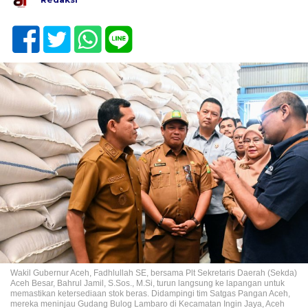
Wakil Gubernur Aceh, Fadhlullah SE, bersama Plt Sekretaris Daerah (Sekda)
Aceh Besar, Bahrul Jamil, S.Sos., M.Si, turun langsung ke lapangan untuk
memastikan ketersediaan stok beras. Didampingi tim Satgas Pangan Aceh,
mereka meninjau Gudang Bulog Lambaro di Kecamatan Ingin Jaya, Aceh