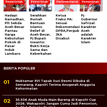
Pemerintah
Pemerintah
Parlementarial
Pemerintah
Hadapi
Serahkan
Ketua
Pj
Ramadhan,
Rumah
Fraksi PA:
Gubernur
Plt Sekda
Bantuan
Sesuai
Safrizal:
Aceh Besar
Islamic
Rekomendasi
Karakter
Pantau
Relief di
DPRA,Pergub
Aceh
Harga
Aceh Besar,
JKA
adalah
Kebutuhan
Pj Bupati
Dicabut
Karakter
Pokok di
Iswanto:
Islam
Pasar
Bukti Kerja
Induk
Sama dan
Lambaro
Keberkahan
BERITA POPULER
Muktamar XVI Tapak Suci Resmi Dibuka di
Semarang, Kapolri Terima Anugerah Anggota
Kehormatan
35.936 Anak Muda Main Bareng di Kapolri Cup
2026, Wakapolri: Jangan Cuma Jadi Penonton,