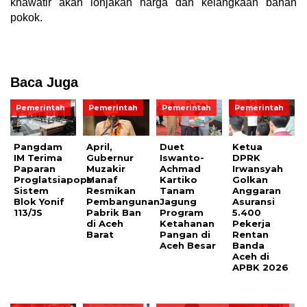
khawatir akan lonjakan harga dan kelangkaan bahan
pokok.
Baca Juga
Pemerintah
Pemerintah
Pemerintah
Pemerintah
Pangdam
April,
Duet
Ketua
IM Terima
Gubernur
Iswanto-
DPRK
Paparan
Muzakir
Achmad
Irwansyah
Proglatsiapops
Manaf
Kartiko
Golkan
Sistem
Resmikan
Tanam
Anggaran
Blok Yonif
Pembangunan
Jagung
Asuransi
113/JS
Pabrik Ban
Program
5.400
di Aceh
Ketahanan
Pekerja
Barat
Pangan di
Rentan
Aceh Besar
Banda
Aceh di
APBK 2026