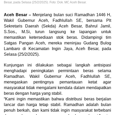
Besar, pada Selasa (25/2/2025). Foto: Dok. MC Aceh Besar.
Aceh Besar –
Menjelang bulan suci Ramadhan 1446 H,
Wakil Gubernur Aceh, Fadhlullah SE, bersama Plt
Sekretaris Daerah (Sekda) Aceh Besar, Bahrul Jamil,
S.Sos., M.Si, turun langsung ke lapangan untuk
memastikan ketersediaan stok beras. Didampingi tim
Satgas Pangan Aceh, mereka meninjau Gudang Bulog
Lambaro di Kecamatan Ingin Jaya, Aceh Besar, pada
Selasa (25/2/2025).
Kunjungan ini dilakukan sebagai langkah antisipasi
menghadapi peningkatan permintaan beras selama
Ramadhan. Wakil Gubernur Aceh, Fadhlullah SE,
menegaskan pentingnya pemantauan ketat agar
masyarakat tidak mengalami kendala dalam mendapatkan
beras dengan harga yang stabil.
“Kami ingin memastikan bahwa distribusi beras berjalan
lancar dan harga tetap stabil. Ramadhan adalah bulan
penuh berkah, dan kami tidak ingin masyarakat terbebani