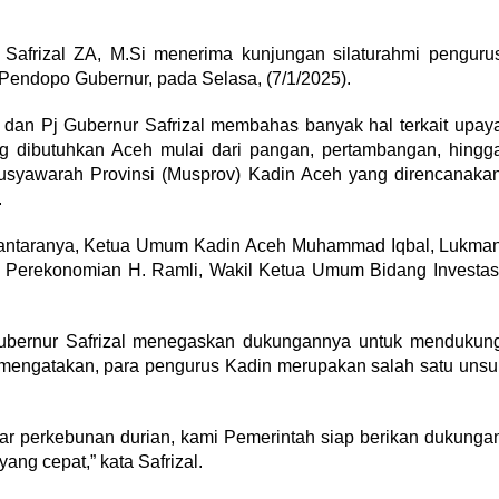
Safrizal ZA, M.Si menerima kunjungan silaturahmi penguru
 Pendopo Gubernur, pada Selasa, (7/1/2025).
 dan Pj Gubernur Safrizal membahas banyak hal terkait upay
 dibutuhkan Aceh mulai dari pangan, pertambangan, hingg
syawarah Provinsi (Musprov) Kadin Aceh yang direncanaka
.
iantaranya, Ketua Umum Kadin Aceh Muhammad Iqbal, Lukma
 Perekonomian H. Ramli, Wakil Ketua Umum Bidang Investas
Gubernur Safrizal menegaskan dukungannya untuk mendukun
a mengatakan, para pengurus Kadin merupakan salah satu unsu
ar perkebunan durian, kami Pemerintah siap berikan dukunga
ang cepat,” kata Safrizal.