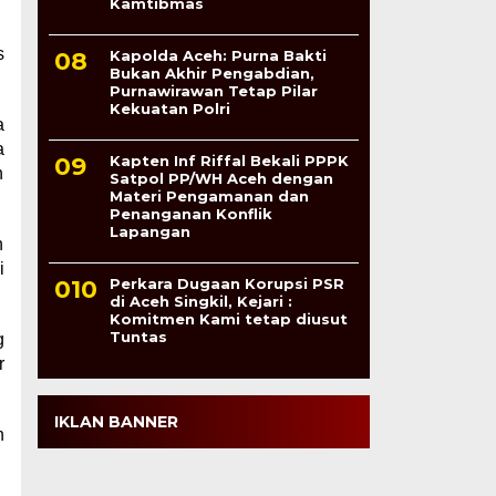
Kamtibmas
s
Kapolda Aceh: Purna Bakti
Bukan Akhir Pengabdian,
Purnawirawan Tetap Pilar
Kekuatan Polri
a
a
Kapten Inf Riffal Bekali PPPK
n
Satpol PP/WH Aceh dengan
Materi Pengamanan dan
Penanganan Konflik
Lapangan
n
i
Perkara Dugaan Korupsi PSR
di Aceh Singkil, Kejari :
Komitmen Kami tetap diusut
Tuntas
g
r
IKLAN BANNER
n