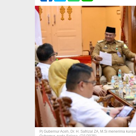
Pj Gubernur Aceh, Dr. H. Safrizal ZA, M.Si menerima kunj