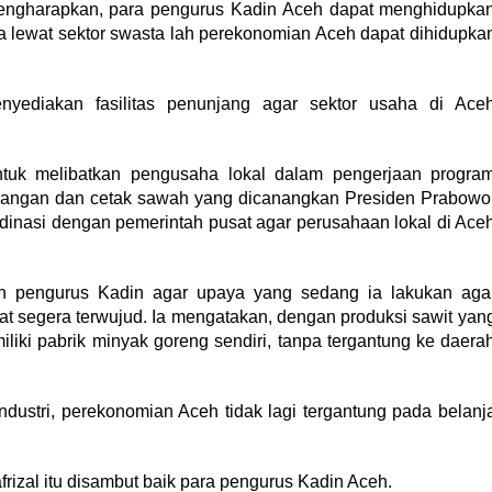
mengharapkan, para pengurus Kadin Aceh dapat menghidupka
ya lewat sektor swasta lah perekonomian Aceh dapat dihidupka
enyediakan fasilitas penunjang agar sektor usaha di Ace
untuk melibatkan pengusaha lokal dalam pengerjaan progra
pangan dan cetak sawah yang dicanangkan Presiden Prabowo
dinasi dengan pemerintah pusat agar perusahaan lokal di Ace
gan pengurus Kadin agar upaya yang sedang ia lakukan aga
at segera terwujud. Ia mengatakan, dengan produksi sawit yan
iki pabrik minyak goreng sendiri, tanpa tergantung ke daera
ndustri, perekonomian Aceh tidak lagi tergantung pada belanj
rizal itu disambut baik para pengurus Kadin Aceh.