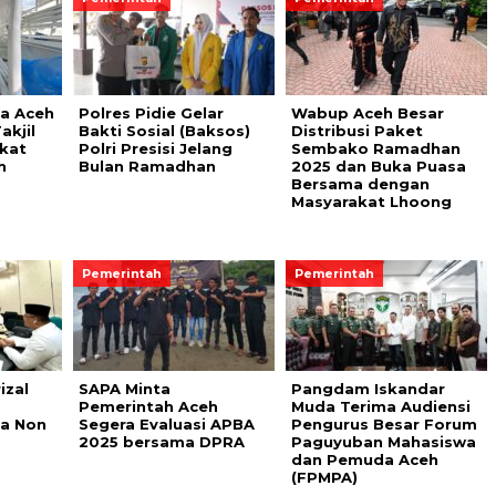
a Aceh
Polres Pidie Gelar
Wabup Aceh Besar
akjil
Bakti Sosial (Baksos)
Distribusi Paket
kat
Polri Presisi Jelang
Sembako Ramadhan
h
Bulan Ramadhan
2025 dan Buka Puasa
Bersama dengan
Masyarakat Lhoong
Pemerintah
Pemerintah
izal
SAPA Minta
Pangdam Iskandar
Pemerintah Aceh
Muda Terima Audiensi
a Non
Segera Evaluasi APBA
Pengurus Besar Forum
2025 bersama DPRA
Paguyuban Mahasiswa
dan Pemuda Aceh
(FPMPA)