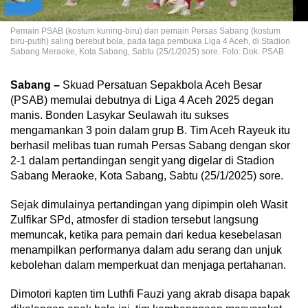
Pemain PSAB (kostum kuning-biru) dan pemain Persas Sabang (kostum
biru-putih) saling berebut bola, pada laga pembuka Liga 4 Aceh, di Stadion
Sabang Meraoke, Kota Sabang, Sabtu (25/1/2025) sore. Foto: Dok. PSAB
Sabang –
Skuad Persatuan Sepakbola Aceh Besar
(PSAB) memulai debutnya di Liga 4 Aceh 2025 degan
manis. Bonden Lasykar Seulawah itu sukses
mengamankan 3 poin dalam grup B. Tim Aceh Rayeuk itu
berhasil melibas tuan rumah Persas Sabang dengan skor
2-1 dalam pertandingan sengit yang digelar di Stadion
Sabang Meraoke, Kota Sabang, Sabtu (25/1/2025) sore.
Sejak dimulainya pertandingan yang dipimpin oleh Wasit
Zulfikar SPd, atmosfer di stadion tersebut langsung
memuncak, ketika para pemain dari kedua kesebelasan
menampilkan performanya dalam adu serang dan unjuk
kebolehan dalam memperkuat dan menjaga pertahanan.
Dimotori kapten tim Luthfi Fauzi yang akrab disapa bapak