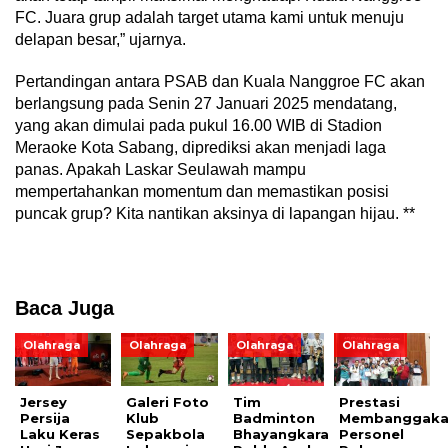
FC. Juara grup adalah target utama kami untuk menuju
delapan besar,” ujarnya.
Pertandingan antara PSAB dan Kuala Nanggroe FC akan
berlangsung pada Senin 27 Januari 2025 mendatang,
yang akan dimulai pada pukul 16.00 WIB di Stadion
Meraoke Kota Sabang, diprediksi akan menjadi laga
panas. Apakah Laskar Seulawah mampu
mempertahankan momentum dan memastikan posisi
puncak grup? Kita nantikan aksinya di lapangan hijau. **
Baca Juga
Olahraga
Olahraga
Olahraga
Olahraga
Jersey
Galeri Foto
Tim
Prestasi
Persija
Klub
Badminton
Membanggak
Laku Keras
Sepakbola
Bhayangkara
Personel