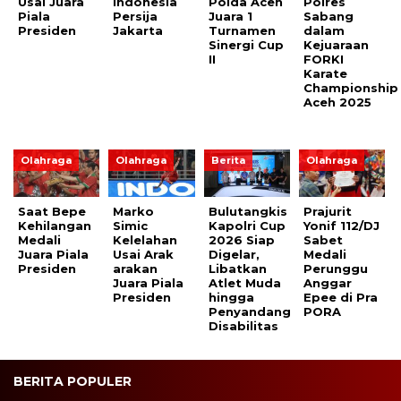
Usai Juara
Indonesia
Polda Aceh
Polres
Piala
Persija
Juara 1
Sabang
Presiden
Jakarta
Turnamen
dalam
Sinergi Cup
Kejuaraan
II
FORKI
Karate
Championship
Aceh 2025
Olahraga
Olahraga
Berita
Olahraga
Saat Bepe
Marko
Bulutangkis
Prajurit
Kehilangan
Simic
Kapolri Cup
Yonif 112/DJ
Medali
Kelelahan
2026 Siap
Sabet
Juara Piala
Usai Arak
Digelar,
Medali
Presiden
arakan
Libatkan
Perunggu
Juara Piala
Atlet Muda
Anggar
Presiden
hingga
Epee di Pra
Penyandang
PORA
Disabilitas
BERITA POPULER