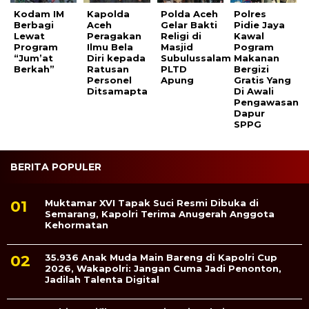
Kodam IM
Kapolda
Polda Aceh
Polres
Berbagi
Aceh
Gelar Bakti
Pidie Jaya
Lewat
Peragakan
Religi di
Kawal
Program
Ilmu Bela
Masjid
Pogram
“Jum’at
Diri kepada
Subulussalam
Makanan
Berkah”
Ratusan
PLTD
Bergizi
Personel
Apung
Gratis Yang
Ditsamapta
Di Awali
Pengawasan
Dapur
SPPG
BERITA POPULER
Muktamar XVI Tapak Suci Resmi Dibuka di
Semarang, Kapolri Terima Anugerah Anggota
Kehormatan
35.936 Anak Muda Main Bareng di Kapolri Cup
2026, Wakapolri: Jangan Cuma Jadi Penonton,
Jadilah Talenta Digital