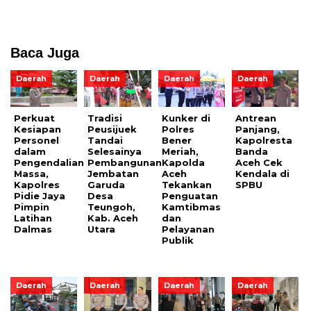
Baca Juga
Daerah
Daerah
Daerah
Daerah
Perkuat
Tradisi
Kunker di
Antrean
Kesiapan
Peusijuek
Polres
Panjang,
Personel
Tandai
Bener
Kapolresta
dalam
Selesainya
Meriah,
Banda
Pengendalian
Pembangunan
Kapolda
Aceh Cek
Massa,
Jembatan
Aceh
Kendala di
Kapolres
Garuda
Tekankan
SPBU
Pidie Jaya
Desa
Penguatan
Pimpin
Teungoh,
Kamtibmas
Latihan
Kab. Aceh
dan
Dalmas
Utara
Pelayanan
Publik
Daerah
Daerah
Daerah
Daerah