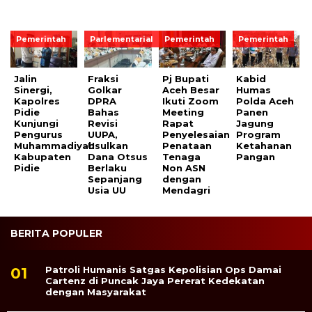
Pemerintah
Parlementarial
Pemerintah
Pemerintah
Jalin
Fraksi
Pj Bupati
Kabid
Sinergi,
Golkar
Aceh Besar
Humas
Kapolres
DPRA
Ikuti Zoom
Polda Aceh
Pidie
Bahas
Meeting
Panen
Kunjungi
Revisi
Rapat
Jagung
Pengurus
UUPA,
Penyelesaian
Program
Muhammadiyah
Usulkan
Penataan
Ketahanan
Kabupaten
Dana Otsus
Tenaga
Pangan
Pidie
Berlaku
Non ASN
Sepanjang
dengan
Usia UU
Mendagri
BERITA POPULER
Patroli Humanis Satgas Kepolisian Ops Damai
Cartenz di Puncak Jaya Pererat Kedekatan
dengan Masyarakat