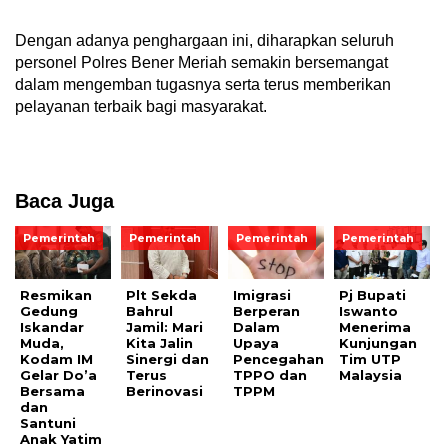
Dengan adanya penghargaan ini, diharapkan seluruh
personel Polres Bener Meriah semakin bersemangat
dalam mengemban tugasnya serta terus memberikan
pelayanan terbaik bagi masyarakat.
Baca Juga
Pemerintah
Pemerintah
Pemerintah
Pemerintah
Resmikan
Plt Sekda
Imigrasi
Pj Bupati
Gedung
Bahrul
Berperan
Iswanto
Iskandar
Jamil: Mari
Dalam
Menerima
Muda,
Kita Jalin
Upaya
Kunjungan
Kodam IM
Sinergi dan
Pencegahan
Tim UTP
Gelar Do’a
Terus
TPPO dan
Malaysia
Bersama
Berinovasi
TPPM
dan
Santuni
Anak Yatim