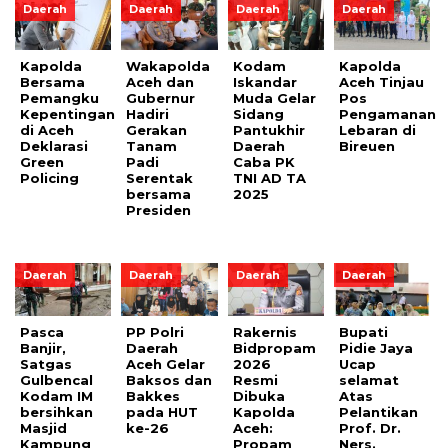
Daerah
Daerah
Daerah
Daerah
Kapolda
Wakapolda
Kodam
Kapolda
Bersama
Aceh dan
Iskandar
Aceh Tinjau
Pemangku
Gubernur
Muda Gelar
Pos
Kepentingan
Hadiri
Sidang
Pengamanan
di Aceh
Gerakan
Pantukhir
Lebaran di
Deklarasi
Tanam
Daerah
Bireuen
Green
Padi
Caba PK
Policing
Serentak
TNI AD TA
bersama
2025
Presiden
Daerah
Daerah
Daerah
Daerah
Pasca
PP Polri
Rakernis
Bupati
Banjir,
Daerah
Bidpropam
Pidie Jaya
Satgas
Aceh Gelar
2026
Ucap
Gulbencal
Baksos dan
Resmi
selamat
Kodam IM
Bakkes
Dibuka
Atas
bersihkan
pada HUT
Kapolda
Pelantikan
Masjid
ke-26
Aceh:
Prof. Dr.
Kampung
Propam
Ners.