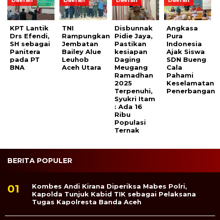
Daerah
Daerah
Daerah
Daerah
KPT Lantik
TNI
Disbunnak
Angkasa
Drs Efendi,
Rampungkan
Pidie Jaya,
Pura
SH sebagai
Jembatan
Pastikan
Indonesia
Panitera
Bailey Alue
kesiapan
Ajak Siswa
pada PT
Leuhob
Daging
SDN Bueng
BNA
Aceh Utara
Meugang
Cala
Ramadhan
Pahami
2025
Keselamatan
Terpenuhi,
Penerbangan
Syukri Itam
: Ada 16
Ribu
Populasi
Ternak
BERITA POPULER
Kombes Andi Kirana Diperiksa Mabes Polri,
Kapolda Tunjuk Kabid TIK sebagai Pelaksana
Tugas Kapolresta Banda Aceh