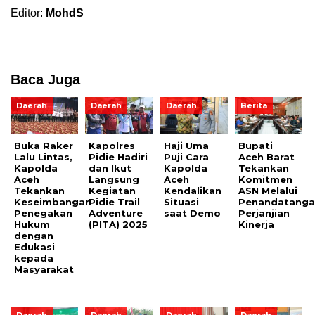
Editor:
MohdS
Baca Juga
Daerah
Daerah
Daerah
Berita
Buka Raker
Kapolres
Haji Uma
Bupati
Lalu Lintas,
Pidie Hadiri
Puji Cara
Aceh Barat
Kapolda
dan Ikut
Kapolda
Tekankan
Aceh
Langsung
Aceh
Komitmen
Tekankan
Kegiatan
Kendalikan
ASN Melalui
Keseimbangan
Pidie Trail
Situasi
Penandatanga
Penegakan
Adventure
saat Demo
Perjanjian
Hukum
(PITA) 2025
Kinerja
dengan
Edukasi
kepada
Masyarakat