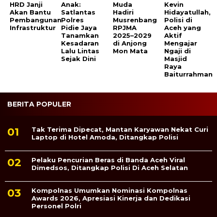
HRD Janji
Anak:
Muda
Kevin
Akan Bantu
Satlantas
Hadiri
Hidayatullah,
Pembangunan
Polres
Musrenbang
Polisi di
Infrastruktur
Pidie Jaya
RPJMA
Aceh yang
Tanamkan
2025–2029
Aktif
Kesadaran
di Anjong
Mengajar
Lalu Lintas
Mon Mata
Ngaji di
Sejak Dini
Masjid
Raya
Baiturrahman
BERITA POPULER
Tak Terima Dipecat, Mantan Karyawan Nekat Curi
Laptop di Hotel Amoda, Ditangkap Polisi
Pelaku Pencurian Beras di Banda Aceh Viral
Dimedsos, Ditangkap Polisi Di Aceh Selatan
Kompolnas Umumkan Nominasi Kompolnas
Awards 2026, Apresiasi Kinerja dan Dedikasi
Personel Polri