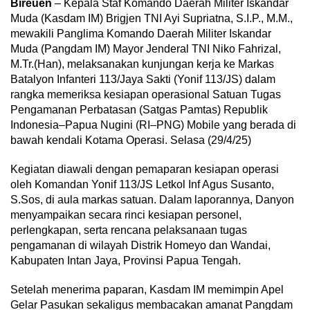
Bireuen
– Kepala Staf Komando Daerah Militer Iskandar
Muda (Kasdam IM) Brigjen TNI Ayi Supriatna, S.I.P., M.M.,
mewakili Panglima Komando Daerah Militer Iskandar
Muda (Pangdam IM) Mayor Jenderal TNI Niko Fahrizal,
M.Tr.(Han), melaksanakan kunjungan kerja ke Markas
Batalyon Infanteri 113/Jaya Sakti (Yonif 113/JS) dalam
rangka memeriksa kesiapan operasional Satuan Tugas
Pengamanan Perbatasan (Satgas Pamtas) Republik
Indonesia–Papua Nugini (RI–PNG) Mobile yang berada di
bawah kendali Kotama Operasi. Selasa (29/4/25)
Kegiatan diawali dengan pemaparan kesiapan operasi
oleh Komandan Yonif 113/JS Letkol Inf Agus Susanto,
S.Sos, di aula markas satuan. Dalam laporannya, Danyon
menyampaikan secara rinci kesiapan personel,
perlengkapan, serta rencana pelaksanaan tugas
pengamanan di wilayah Distrik Homeyo dan Wandai,
Kabupaten Intan Jaya, Provinsi Papua Tengah.
Setelah menerima paparan, Kasdam IM memimpin Apel
Gelar Pasukan sekaligus membacakan amanat Pangdam