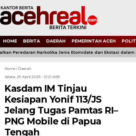
HOME
BERITA
DAERAH
PEMERINTAH ACEH
POLIT
kan Peredaran Narkotika Jenis Etomidate dan Ekstasi dalam J
Home /
Daerah
Selasa, 29 April 2025 - 21:21 WIB
Kasdam IM Tinjau
Kesiapan Yonif 113/JS
Jelang Tugas Pamtas RI–
PNG Mobile di Papua
Tengah