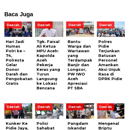
Baca Juga
Daerah
Daerah
Daerah
Daerah
Hari Jadi
Tgk. Faisal
Bantu
Polres
Humas
Ali Ketua
Warga dan
Pidie
Polri ke –
MPU Aceh:
Wartawan
Terjunkan
74,
Kapolda
yang
Ratusan
Polresta
Aceh
Terdampak
Personel
Gelar
Pekerja
Banjir dan
Amankan
Donor
Keras yang
Longsor,
Aksi Unjuk
Darah dan
Turun
PW IWO
Rasa di
Pengobatan
Langsung
Aceh
DPRK Pidie
Gratis
ke Lokasi
Apresiasi
Bencana
PT SBA
Daerah
Daerah
Daerah
Daerah
Kunker Ke
Polisi
Pangdam
Mengenal
Pidie Jaya,
Sahabat
Iskandar
Briptu