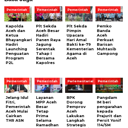
Pemerintah
Pemerintah
Pemerintah
Pemerintah
Kapolda
Plt Sekda
Plt Sekda
Pemko
Aceh dan
Aceh Besar
Pimpin
Banda
Ketua
Hadiri
Upacara
Aceh
Bhayangkari
Panen Raya
Hari Amal
Perkuat
Hadiri
Jagung
Bakti ke-79
Barisan
Launching
Serentak
Kementerian
Muhtasib
Penguatan
Tahap I
Agama di
Gampong
Program
Bersama
Aceh
P2L
Kapolres
Pemerintah
Pemerintah
Parlementarial
Pemerintah
Jelang Idul
Layanan
BPK
Pangdam
Fitri,
MPP Aceh
Dorong
IM beri
Pemerintah
Besar
Pemprov
pengarahan
Aceh Mulai
Tetap
Aceh
kepada
Cairkan
Prima
Lakukan
Prajurit dan
THR ASN
Selama
Langkah
Persit Yonif
Ramadhan
Strategis
114/SM