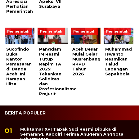
Apresiasi
Apeksi VII
Perhatian
Surabaya
Pemerintah
Pemerintah
Pemerintah
Pemerintah
Pemerintah
Sucofindo
Pangdam
Aceh Besar
Muhammad
Buka
IM Resmi
Mulai Gelar
Iswanto
Kantor
Tutup
Musrenbang
Resmikan
Pemasaran
Rapim TA
RKPD
Talud
di Banda
2025:
Tahun
Lapangan
Aceh, Ini
Tekankan
2026
Sepakbola
Harapan
Soliditas
Illiza
dan
Profesionalisme
Prajurit
BERITA POPULER
Muktamar XVI Tapak Suci Resmi Dibuka di
Semarang, Kapolri Terima Anugerah Anggota