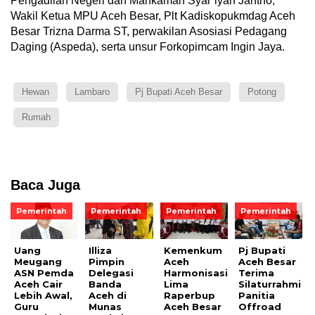
Pengadilan Negeri dan Mahkamah Syar’iyah Jantho,
Wakil Ketua MPU Aceh Besar, Plt Kadiskopukmdag Aceh
Besar Trizna Darma ST, perwakilan Asosiasi Pedagang
Daging (Aspeda), serta unsur Forkopimcam Ingin Jaya.
Hewan
Lambaro
Pj Bupati Aceh Besar
Potong
Rumah
Baca Juga
Pemerintah
Pemerintah
Pemerintah
Pemerintah
Uang
Illiza
Kemenkum
Pj Bupati
Meugang
Pimpin
Aceh
Aceh Besar
ASN Pemda
Delegasi
Harmonisasi
Terima
Aceh Cair
Banda
Lima
Silaturrahmi
Lebih Awal,
Aceh di
Raperbup
Panitia
Guru
Munas
Aceh Besar
Offroad