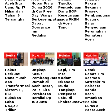
Aceh Sita
Nobar Piala
Tipidkor
Paksa
Uang Rp.17
Dunia 2026
Pengelolaan
Rekanan
Miliar dan
di Car Free
Dana BOP
Proyek
Tahan 3
Day, Warga
Kesetaraan
Pembangunan
Tersangka
Berkesempatan
pada PKBM
Rusun di
Dapat
di Aceh
Balai
Doorprize
Timur
Penyediaan
mm
Perumahan
Redaksi
Sumatera I
Aceh
Berita
Hukrim
Hukrim
Hukrim
Fokus
Ungkap
Lagi, Tim
Gerak
Perkuat
Kasus
Intel
Cepat Tim
Dana Murah
Pembongkaran
Kodam
Resmob
dan
Rumah di
Iskandar
Satreskrim
Transformasi
Aceh Besar,
Muda
Polresta
Sistem IT,
Polisi Sita
Tangkap
Banda
BSI
Perabotan
Pengedar
Aceh
Bukukan
Bernilai Rp
Sabu di
Amankan
Laba
100 Juta
Lhokseumawe
Pelaku
Rp3,39
Curas di
Triliun
Pasar Aceh