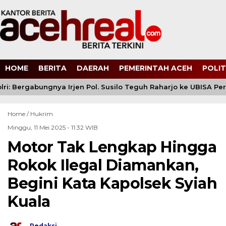
HOME
BERITA
DAERAH
PEMERINTAH ACEH
POLIT
i: Bergabungnya Irjen Pol. Susilo Teguh Raharjo ke UBISA Perk
Home /
Hukrim
Minggu, 11 Mei 2025 - 11:32 WIB
Motor Tak Lengkap Hingga
Rokok Ilegal Diamankan,
Begini Kata Kapolsek Syiah
Kuala
Redaksi