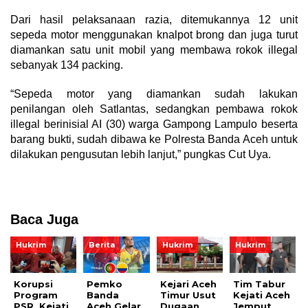
Dari hasil pelaksanaan razia, ditemukannya 12 unit
sepeda motor menggunakan knalpot brong dan juga turut
diamankan satu unit mobil yang membawa rokok illegal
sebanyak 134 packing.
“Sepeda motor yang diamankan sudah lakukan
penilangan oleh Satlantas, sedangkan pembawa rokok
illegal berinisial AI (30) warga Gampong Lampulo beserta
barang bukti, sudah dibawa ke Polresta Banda Aceh untuk
dilakukan pengusutan lebih lanjut,” pungkas Cut Uya.
Baca Juga
Hukrim
Berita
Hukrim
Hukrim
Korupsi
Pemko
Kejari Aceh
Tim Tabur
Program
Banda
Timur Usut
Kejati Aceh
PSR, Kejati
Aceh Gelar
Dugaan
Jemput