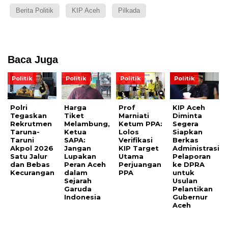
Berita Politik
KIP Aceh
Pilkada
Baca Juga
Politik
Politik
Politik
Politik
Polri
Harga
Prof
KIP Aceh
Tegaskan
Tiket
Marniati
Diminta
Rekrutmen
Melambung,
Ketum PPA:
Segera
Taruna-
Ketua
Lolos
Siapkan
Taruni
SAPA:
Verifikasi
Berkas
Akpol 2026
Jangan
KIP Target
Administrasi
Satu Jalur
Lupakan
Utama
Pelaporan
dan Bebas
Peran Aceh
Perjuangan
ke DPRA
Kecurangan
dalam
PPA
untuk
Sejarah
Usulan
Garuda
Pelantikan
Indonesia
Gubernur
Aceh