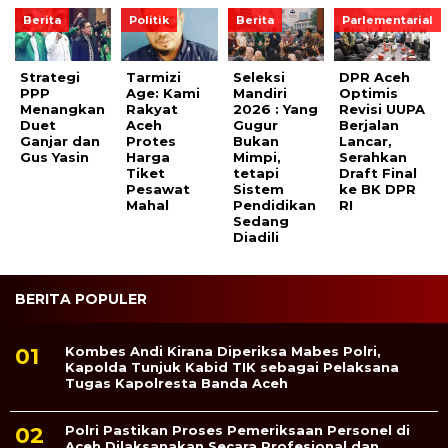
Berita
Politik
Berita
Parlementarial
Strategi
Tarmizi
Seleksi
DPR Aceh
PPP
Age: Kami
Mandiri
Optimis
Menangkan
Rakyat
2026 : Yang
Revisi UUPA
Duet
Aceh
Gugur
Berjalan
Ganjar dan
Protes
Bukan
Lancar,
Gus Yasin
Harga
Mimpi,
Serahkan
Tiket
tetapi
Draft Final
Pesawat
Sistem
ke BK DPR
Mahal
Pendidikan
RI
Sedang
Diadili
BERITA POPULER
Kombes Andi Kirana Diperiksa Mabes Polri,
Kapolda Tunjuk Kabid TIK sebagai Pelaksana
Tugas Kapolresta Banda Aceh
Polri Pastikan Proses Pemeriksaan Personel di
Aceh Dilaksanakan Secara Profesional dan