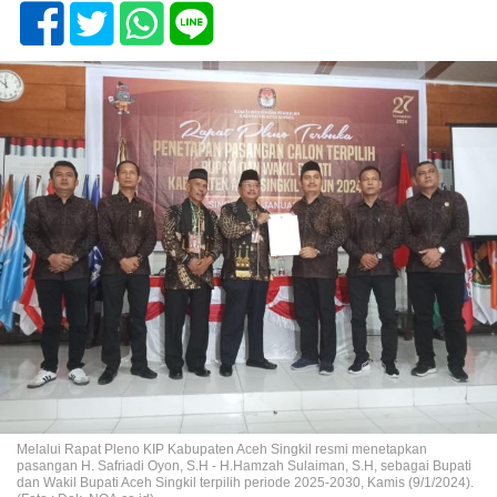
Melalui Rapat Pleno KIP Kabupaten Aceh Singkil resmi menetapkan
pasangan H. Safriadi Oyon, S.H - H.Hamzah Sulaiman, S.H, sebagai Bupati
dan Wakil Bupati Aceh Singkil terpilih periode 2025-2030, Kamis (9/1/2024).