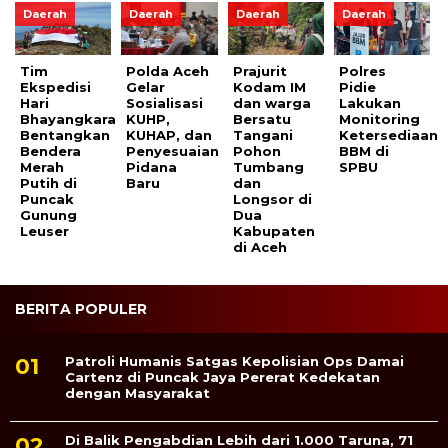
Daerah
Daerah
Daerah
Daerah
Tim
Polda Aceh
Prajurit
Polres
Ekspedisi
Gelar
Kodam IM
Pidie
Hari
Sosialisasi
dan warga
Lakukan
Bhayangkara
KUHP,
Bersatu
Monitoring
Bentangkan
KUHAP, dan
Tangani
Ketersediaan
Bendera
Penyesuaian
Pohon
BBM di
Merah
Pidana
Tumbang
SPBU
Putih di
Baru
dan
Puncak
Longsor di
Gunung
Dua
Leuser
Kabupaten
di Aceh
BERITA POPULER
Patroli Humanis Satgas Kepolisian Ops Damai
Cartenz di Puncak Jaya Pererat Kedekatan
dengan Masyarakat
Di Balik Pengabdian Lebih dari 1.000 Taruna, 71