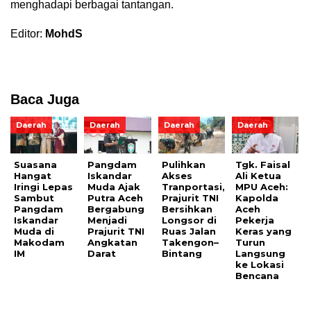
menghadapi berbagai tantangan.
Editor:
MohdS
Baca Juga
Daerah
Daerah
Daerah
Daerah
Suasana
Pangdam
Pulihkan
Tgk. Faisal
Hangat
Iskandar
Akses
Ali Ketua
Iringi Lepas
Muda Ajak
Tranportasi,
MPU Aceh:
Sambut
Putra Aceh
Prajurit TNI
Kapolda
Pangdam
Bergabung
Bersihkan
Aceh
Iskandar
Menjadi
Longsor di
Pekerja
Muda di
Prajurit TNI
Ruas Jalan
Keras yang
Makodam
Angkatan
Takengon–
Turun
IM
Darat
Bintang
Langsung
ke Lokasi
Bencana