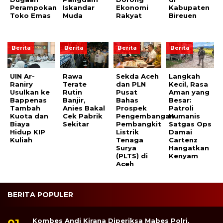
Perampokan
Iskandar
Ekonomi
Kabupaten
Toko Emas
Muda
Rakyat
Bireuen
Berita
Berita
Berita
Berita
UIN Ar-
Rawa
Sekda Aceh
Langkah
Raniry
Terate
dan PLN
Kecil, Rasa
Usulkan ke
Rutin
Pusat
Aman yang
Bappenas
Banjir,
Bahas
Besar:
Tambah
Anies Bakal
Prospek
Patroli
Kuota dan
Cek Pabrik
Pengembangan
Humanis
Biaya
Sekitar
Pembangkit
Satgas Ops
Hidup KIP
Listrik
Damai
Kuliah
Tenaga
Cartenz
Surya
Hangatkan
(PLTS) di
Kenyam
Aceh
BERITA POPULER
Kombes Andi Kirana Diperiksa Mabes Polri,