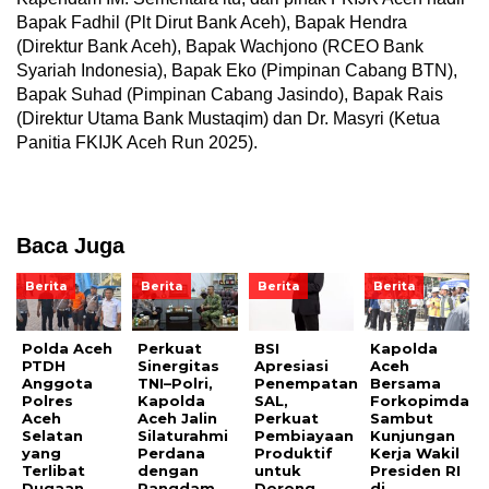
Bapak Fadhil (Plt Dirut Bank Aceh), Bapak Hendra
(Direktur Bank Aceh), Bapak Wachjono (RCEO Bank
Syariah Indonesia), Bapak Eko (Pimpinan Cabang BTN),
Bapak Suhad (Pimpinan Cabang Jasindo), Bapak Rais
(Direktur Utama Bank Mustaqim) dan Dr. Masyri (Ketua
Panitia FKIJK Aceh Run 2025).
Baca Juga
Berita
Berita
Berita
Berita
Polda Aceh
Perkuat
BSI
Kapolda
PTDH
Sinergitas
Apresiasi
Aceh
Anggota
TNI–Polri,
Penempatan
Bersama
Polres
Kapolda
SAL,
Forkopimda
Aceh
Aceh Jalin
Perkuat
Sambut
Selatan
Silaturahmi
Pembiayaan
Kunjungan
yang
Perdana
Produktif
Kerja Wakil
Terlibat
dengan
untuk
Presiden RI
Dugaan
Pangdam
Dorong
di