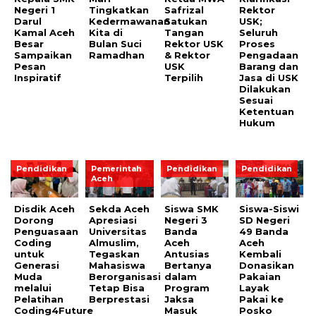
Negeri 1
Tingkatkan
Safrizal
Rektor
Darul
Kedermawanan
Satukan
USK;
Kamal Aceh
Kita di
Tangan
Seluruh
Besar
Bulan Suci
Rektor USK
Proses
Sampaikan
Ramadhan
& Rektor
Pengadaan
Pesan
USK
Barang dan
Inspiratif
Terpilih
Jasa di USK
Dilakukan
Sesuai
Ketentuan
Hukum
Pendidikan
Pemerintah
Pendidikan
Pendidikan
Aceh
Disdik Aceh
Sekda Aceh
Siswa SMK
Siswa-Siswi
Dorong
Apresiasi
Negeri 3
SD Negeri
Penguasaan
Universitas
Banda
49 Banda
Coding
Almuslim,
Aceh
Aceh
untuk
Tegaskan
Antusias
Kembali
Generasi
Mahasiswa
Bertanya
Donasikan
Muda
Berorganisasi
dalam
Pakaian
melalui
Tetap Bisa
Program
Layak
Pelatihan
Berprestasi
Jaksa
Pakai ke
Coding4Future
Masuk
Posko