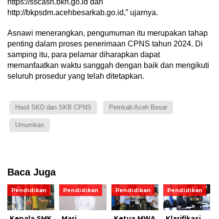
https://sscasn.bkn.go.id dan
http://bkpsdm.acehbesarkab.go.id,” ujarnya.
Asnawi menerangkan, pengumuman itu merupakan tahap
penting dalam proses penerimaan CPNS tahun 2024. Di
samping itu, para pelamar diharapkan dapat
memanfaatkan waktu sanggah dengan baik dan mengikuti
seluruh prosedur yang telah ditetapkan.
Hasil SKD dan SKB CPNS
Pemkab Aceh Besar
Umumkan
Baca Juga
Pendidikan
Pendidikan
Pendidikan
Pendidikan
Kepala SMK
Mari
Ketua MWA
Klarifikasi