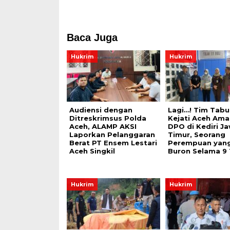
Baca Juga
Hukrim
Hukrim
Audiensi dengan
Lagi…! Tim Tabu
Ditreskrimsus Polda
Kejati Aceh Am
Aceh, ALAMP AKSI
DPO di Kediri J
Laporkan Pelanggaran
Timur, Seorang
Berat PT Ensem Lestari
Perempuan yan
Aceh Singkil
Buron Selama 9
Hukrim
Hukrim