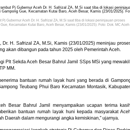
Pj Gubernur Aceh Dr. H. Safrizal ZA, M.Si saat tiba di lokasi peninjauan proses
Gue, Kecamatan Kutai Baro, Aceh Besar, Kamis (23/01/2025). Foto: Dok. MC Aceh
 Dr. H. Safrizal ZA, M.Si, Kamis (23/01/2025) meninjau prose
ang akan dibangun pada tahun 2025 oleh Pemerintah Aceh.
gi Plt Sekda Aceh Besar Bahrul Jamil SSps MSi yang mewakil
STP MM.
 penerima bantuan rumah layak huni yang berada di Gampon
ampong Teubang Phui Baro Kecamatan Montasik, Kabupate
ceh Besar Bahrul Jamil menyampaikan ucapan terima kasi
berikan bantuan rumah layak huni kepada masyarakat Ace
ah Daerah dalam mengurangi angka kemiskinan,” ujarnya.