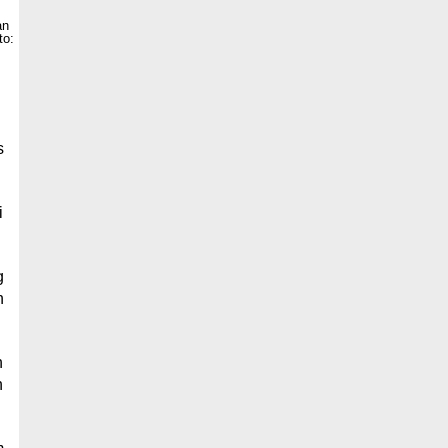
s
i
g
n
h
h