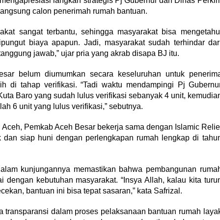
mengapresiasi langkah strategis Pj Gubernur dan Dinas Perki
 langsung calon penerimah rumah bantuan.
akat sangat terbantu, sehingga masyarakat bisa mengetahu
ipungut biaya apapun. Jadi, masyarakat sudah terhindar dar
anggung jawab,” ujar pria yang akrab disapa BJ itu.
esar belum diumumkan secara keseluruhan untuk penerim
ih di tahap verifikasi. “Tadi waktu mendampingi Pj Gubernu
Kuta Baro yang sudah lulus verifikasi sebanyak 4 unit, kemudia
h 6 unit yang lulus verifikasi,” sebutnya.
h Aceh, Pemkab Aceh Besar bekerja sama dengan Islamic Relie
dan siap huni dengan perlengkapan rumah lengkap di tahu
al dalam kunjungannya memastikan bahwa pembangunan ruma
i dengan kebutuhan masyarakat. “Insya Allah, kalau kita turu
an, bantuan ini bisa tepat sasaran,” kata Safrizal.
a transparansi dalam proses pelaksanaan bantuan rumah laya