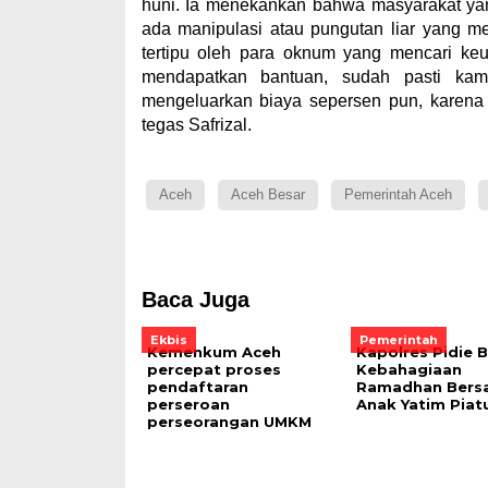
huni. Ia menekankan bahwa masyarakat ya
ada manipulasi atau pungutan liar yang m
tertipu oleh para oknum yang mencari keu
mendapatkan bantuan, sudah pasti kami
mengeluarkan biaya sepersen pun, karena s
tegas Safrizal.
Aceh
Aceh Besar
Pemerintah Aceh
Baca Juga
Ekbis
Pemerintah
Kemenkum Aceh
Kapolres Pidie 
percepat proses
Kebahagiaan
pendaftaran
Ramadhan Bers
perseroan
Anak Yatim Piat
perseorangan UMKM