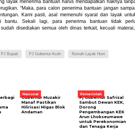
ng layak menerima bantuan harus mendapatkan haknya tanp
erugikan. “Maka, para calon penerima bantuan jangan sampa
ntungan. Kami pasti, asal memenuhi syarat dan layak untu
 bantu. Sekali lagi, para penerima bantuan tidak perl
udah disediakan semua oleh dinas terkait, kecuali materai,
PJ Bupati
PJ Gubernur Aceh
Rumah Layak Huni
Nasional
Pemerintah
Berbagi
Gubernur Muzakir
Pj Gubernur Safrizal
Manaf Pastikan
Sambut Dewan KEK,
ama
Hilirisasi Migas Blok
Dorong
u
Andaman
Pengembangan KEK
Arun Lhokseumawe
untuk Perekonomian
dan Tenaga Kerja