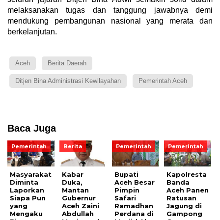
melaksanakan tugas dan tanggung jawabnya demi
mendukung pembangunan nasional yang merata dan
berkelanjutan.
Aceh
Berita Daerah
Ditjen Bina Administrasi Kewilayahan
Pemerintah Aceh
Baca Juga
Pemerintah
Berita
Pemerintah
Pemerintah
Masyarakat
Kabar
Bupati
Kapolresta
Diminta
Duka,
Aceh Besar
Banda
Laporkan
Mantan
Pimpin
Aceh Panen
Siapa Pun
Gubernur
Safari
Ratusan
yang
Aceh Zaini
Ramadhan
Jagung di
Mengaku
Abdullah
Perdana di
Gampong