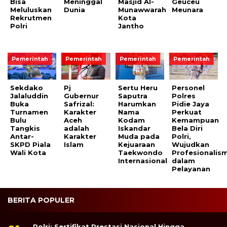
Bisa
Meninggal
Masjid Al-
Geuceu
Meluluskan
Dunia
Munawwarah
Meunara
Rekrutmen
Kota
Polri
Jantho
Pemerintah
Pemerintah
Pemerintah
Pemerintah
Sekdako
Pj
Sertu Heru
Personel
Jalaluddin
Gubernur
Saputra
Polres
Buka
Safrizal:
Harumkan
Pidie Jaya
Turnamen
Karakter
Nama
Perkuat
Bulu
Aceh
Kodam
Kemampuan
Tangkis
adalah
Iskandar
Bela Diri
Antar-
Karakter
Muda pada
Polri,
SKPD Piala
Islam
Kejuaraan
Wujudkan
Wali Kota
Taekwondo
Profesionalis
Internasional
dalam
Pelayanan
BERITA POPULER
Polri: Sertifikat Prestasi Nasional Hingga