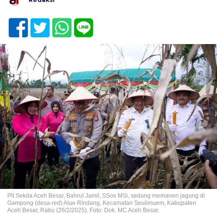
Plt Sekda Aceh Besar, Bahrul Jamil, SSos MSi, sedang memanen jagung di
Gampong (desa-red) Alue Rindang, Kecamatan Seulimuem, Kabupaten
Aceh Besar, Rabu (26/2/2025). Foto: Dok. MC Aceh Besar.