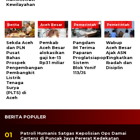
Kewilayahan
Berita
Aceh Besar
Pemerintah
Pemerintah
Sekda Aceh
Pemkab
Pangdam
Wabup
dan PLN
Aceh Besar
IM Terima
Aceh Besar
Pusat
alokasikan
Paparan
Ajak ASN
Bahas
gaji ke-13
Proglatsiapops
Tingkatkan
Prospek
Rp31 miliar
Sistem
Ibadah dan
Pengembangan
Blok Yonif
Disiplin
Pembangkit
113/JS
Listrik
Tenaga
Surya
(PLTS) di
Aceh
BERITA POPULER
Patroli Humanis Satgas Kepolisian Ops Damai
Cartenz di Puncak Jaya Pererat Kedekatan