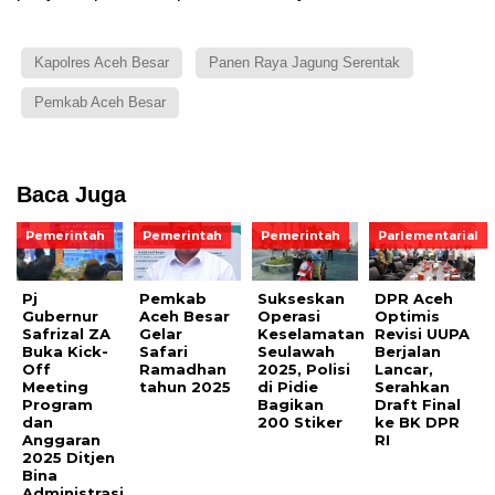
Kapolres Aceh Besar
Panen Raya Jagung Serentak
Pemkab Aceh Besar
Baca Juga
Pemerintah
Pemerintah
Pemerintah
Parlementarial
Pj
Pemkab
Sukseskan
DPR Aceh
Gubernur
Aceh Besar
Operasi
Optimis
Safrizal ZA
Gelar
Keselamatan
Revisi UUPA
Buka Kick-
Safari
Seulawah
Berjalan
Off
Ramadhan
2025, Polisi
Lancar,
Meeting
tahun 2025
di Pidie
Serahkan
Program
Bagikan
Draft Final
dan
200 Stiker
ke BK DPR
Anggaran
RI
2025 Ditjen
Bina
Administrasi