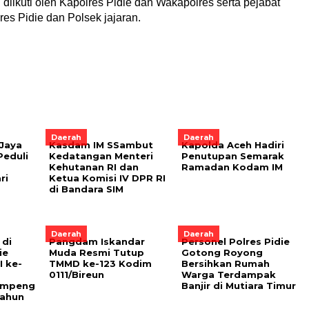
iikuti oleh Kapolres Pidie dan Wakapolres serta pejabat
lres Pidie dan Polsek jajaran.
Daerah
Daerah
 Jaya
Kasdam IM SSambut
Kapolda Aceh Hadiri
Peduli
Kedatangan Menteri
Penutupan Semarak
Kehutanan RI dan
Ramadan Kodam IM
ri
Ketua Komisi IV DPR RI
di Bandara SIM
Daerah
Daerah
 di
Pangdam Iskandar
Personel Polres Pidie
ie
Muda Resmi Tutup
Gotong Royong
 ke-
TMMD ke-123 Kodim
Bersihkan Rumah
0111/Bireun
Warga Terdampak
umpeng
Banjir di Mutiara Timur
Tahun