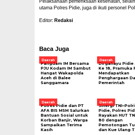
Pelaksanaan pemeriksaan kesehatan, selain d
utama Polres Pidie, juga di ikuti personel Po
Editor:
Redaksi
Baca Juga
Daerah
Daerah
Pangdam IM Bersama
Dirgahayu Pidie
PJU Kodam IM Sambut
Ke 18, Pramuka 
Hangat Wakapolda
Mendapatkan
Aceh di Balee
Penghargaan Da
Sanggamara
Pemerintah
Daerah
Daerah
Polres Pidie dan PT
Sinergi TNI–Polri
AFA BIS MSM Salurkan
Pidie, Polres Pid
Bantuan Sosial untuk
Rayakan HUT TNI
Korban Banjir, Warga
80 dengan
Sampaikan Terima
Pemotongan T
Kasih
dan Kue Ulang 