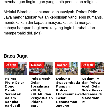
membangun lingkungan yang lebih peduli dan religius.
Melalui Binrohtal, santunan, dan tausiyah, Polres Pidie
Jaya menghadirkan wajah kepolisian yang lebih humanis,
mendekatkan diri kepada masyarakat, serta menjadi
cahaya harapan bagi mereka yang ingin berubah dan
memperbaiki diri. (Ms)
Baca Juga
Daerah
Daerah
Daerah
Daerah
Polres
Polda Aceh
Dukung
Kodam IM
Pidie Gelar
Gelar
Swasembada
dan Polda
Donor
Sosialisasi
Pangan,
Aceh Gelar
Darah
KUHP,
Polres
Buka Puasa
Serentak
KUHAP, dan
Lhokseumawe
Bersama di
dalam
Penyesuaian
Gelar
Makodam
Rangka
Pidana
Penanaman
IM
Hari Jadi
Baru
Jagung