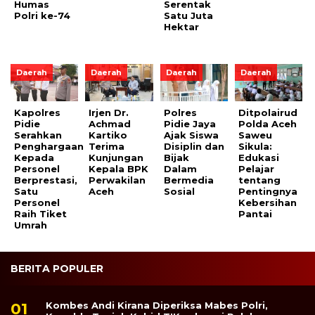
Humas
Serentak
Polri ke-74
Satu Juta
Hektar
Daerah
Daerah
Daerah
Daerah
Kapolres
Irjen Dr.
Polres
Ditpolairud
Pidie
Achmad
Pidie Jaya
Polda Aceh
Serahkan
Kartiko
Ajak Siswa
Saweu
Penghargaan
Terima
Disiplin dan
Sikula:
Kepada
Kunjungan
Bijak
Edukasi
Personel
Kepala BPK
Dalam
Pelajar
Berprestasi,
Perwakilan
Bermedia
tentang
Satu
Aceh
Sosial
Pentingnya
Personel
Kebersihan
Raih Tiket
Pantai
Umrah
BERITA POPULER
Kombes Andi Kirana Diperiksa Mabes Polri,