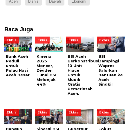
Aceh
Bisnis
Daerah
Ekonomi
Baca Juga
Ekbis
Ekbis
Ekbis
Ekbis
Bank Aceh
Kinerja
BSI Aceh
BSI
Peduli
2025
Berkonstribusi
Dampingi
untuk
Moncer,
10 Unit
Wapres
Pulau Nasi
Dividen
Hiace
Salurkan
Aceh Besar
Tunai BSI
Untuk
Bantuan ke
Melonjak
Mudik
Aceh
44%
Gratis
Singkil
Pemerintah
Aceh.
Ekbis
Ekbis
Ekbis
Ekbis
Bangun
Sinergi BSI
Gubernur
Fokus