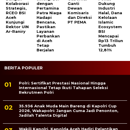
Kolaborasi
dengan
Ganti
Dukung
Strategis,
Pertamina
Dewan
Industri
RCEO BSI
Patra Niaga
Komisaris
Halal, Dana
Aceh
Hadapi
dan Direksi
Kelolaan
Kunjungi
Bencana,
PT PEMA
Islamic
Rektor UIN
Pastikan
Ecosystem
Ar-Raniry
Layanan
BSI
Perbankan
Mencapai
di Aceh
Rp13 Triliun
Tetap
Tumbuh
Berjalan
12,81%
BERITA POPULER
Polri: Sertifikat Prestasi Nasional Hingga
Internasional Tetap Ikuti Tahapan Seleksi
Rekrutmen Polri
35.936 Anak Muda Main Bareng di Kapolri Cup
2026, Wakapolri: Jangan Cuma Jadi Penonton,
Jadilah Talenta Digital
Wakili Kapolri, Kapolda Aceh Hadiri Pelantikan