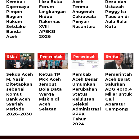
Kembali
Illiza Buka
Aceh
Reza dan
Dipercaya
Forum
Terima
Ustazah
Pimpin
Lingkungan
Anugerah
Peggy Isi
Bagian
Hidup
Cakrawala
Tausiah di
Hukum
Rakernas
Penyair
Aula Balai
Setdako
XVIII
Nusantara
Kota
Banda
APEKSI
Aceh
2026
Ekbis
Pemerintah
Pemerintah
Berita
Sekda Aceh
Ketua TP
Pemkab
Pemerintah
M. Nasir
PKK Aceh
Aceh Besar
Aceh Barat
Ditetapkan
Jemput
Umumkan
Salurkan
sebagai
Bola Data
Perubahan
ADG Rp10,4
Komut
Warga
Status
Miliar untuk
Bank Aceh
Miskin di
Kelulusan
Gaji
Syariah
Aceh
Seleksi
Aparatur
Periode
Selatan
Administrasi
Gampong
2026–2030
PPPK
Tahun
2024