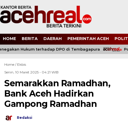
HOME
BERITA
DAERAH
PEMERINTAH ACEH
POLIT
egakan Hukum terhadap DPO di Tembagapura
Polr
Home /
Ekbis
Senin, 10 Maret 2025 - 04:21 WIB
Semarakkan Ramadhan,
Bank Aceh Hadirkan
Gampong Ramadhan
Redaksi