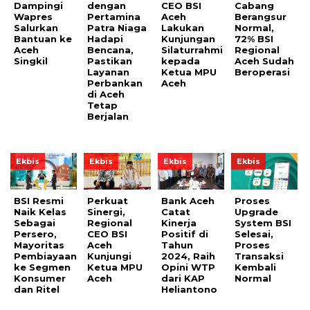
Dampingi
dengan
CEO BSI
Cabang
Wapres
Pertamina
Aceh
Berangsur
Salurkan
Patra Niaga
Lakukan
Normal,
Bantuan ke
Hadapi
Kunjungan
72% BSI
Aceh
Bencana,
Silaturrahmi
Regional
Singkil
Pastikan
kepada
Aceh Sudah
Layanan
Ketua MPU
Beroperasi
Perbankan
Aceh
di Aceh
Tetap
Berjalan
Ekbis
Ekbis
Ekbis
Ekbis
BSI Resmi
Perkuat
Bank Aceh
Proses
Naik Kelas
Sinergi,
Catat
Upgrade
Sebagai
Regional
Kinerja
System BSI
Persero,
CEO BSI
Positif di
Selesai,
Mayoritas
Aceh
Tahun
Proses
Pembiayaan
Kunjungi
2024, Raih
Transaksi
ke Segmen
Ketua MPU
Opini WTP
Kembali
Konsumer
Aceh
dari KAP
Normal
dan Ritel
Heliantono