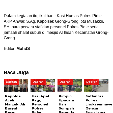
Dalam kegiatan itu, ikut hadir Kasi Humas Polres Pidie
AKP Anwar, S.Ag, Kapolsek Grong-Grong Iptu Muzakkir,
SH, para perwira staf dan personel Polres Pidie serta
jamaah shalat subuh di mesjid Al Ihsan Kecamatan Grong-
Grong.
Editor:
MohdS
Baca Juga
Daerah
Daerah
Daerah
Daerah
Kapolda
Usai Apel
Pimpin
Satlantas
Aceh
Pagi,
Upacara
Polres
Marzuki Ali
Personel
Hari
Lhokseumawe
Basyah
Polres
Sumpah
Gencar
Resmi
Pidie
Pemuda,
Sosialisasi