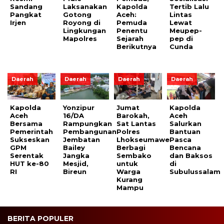
Sandang
Laksanakan
Kapolda
Tertib Lalu
Pangkat
Gotong
Aceh:
Lintas
Irjen
Royong di
Pemuda
Lewat
Lingkungan
Penentu
Meupep-
Mapolres
Sejarah
pep di
Berikutnya
Cunda
Daerah
Daerah
Daerah
Daerah
Kapolda
Yonzipur
Jumat
Kapolda
Aceh
16/DA
Barokah,
Aceh
Bersama
Rampungkan
Sat Lantas
Salurkan
Pemerintah
Pembangunan
Polres
Bantuan
Sukseskan
Jembatan
Lhokseumawe
Pasca
GPM
Bailey
Berbagi
Bencana
Serentak
Jangka
Sembako
dan Baksos
HUT ke-80
Mesjid,
untuk
di
RI
Bireun
Warga
Subulussalam
Kurang
Mampu
BERITA POPULER