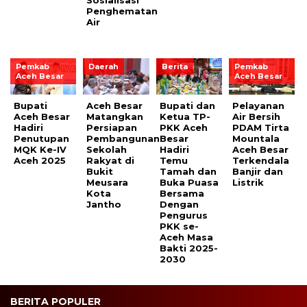
Penghematan
Air
Pemkab
Daerah
Berita
Pemkab
Aceh Besar
Aceh Besar
Bupati
Aceh Besar
Bupati dan
Pelayanan
Aceh Besar
Matangkan
Ketua TP-
Air Bersih
Hadiri
Persiapan
PKK Aceh
PDAM Tirta
Penutupan
Pembangunan
Besar
Mountala
MQK Ke-IV
Sekolah
Hadiri
Aceh Besar
Aceh 2025
Rakyat di
Temu
Terkendala
Bukit
Tamah dan
Banjir dan
Meusara
Buka Puasa
Listrik
Kota
Bersama
Jantho
Dengan
Pengurus
PKK se-
Aceh Masa
Bakti 2025-
2030
BERITA POPULER