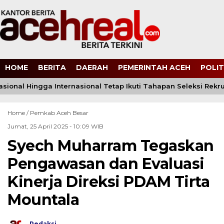
HOME
BERITA
DAERAH
PEMERINTAH ACEH
POLIT
asional Hingga Internasional Tetap Ikuti Tahapan Seleksi Rekrut
Home /
Pemkab Aceh Besar
Jumat, 25 April 2025 - 10:09 WIB
Syech Muharram Tegaskan
Pengawasan dan Evaluasi
Kinerja Direksi PDAM Tirta
Mountala
Redaksi