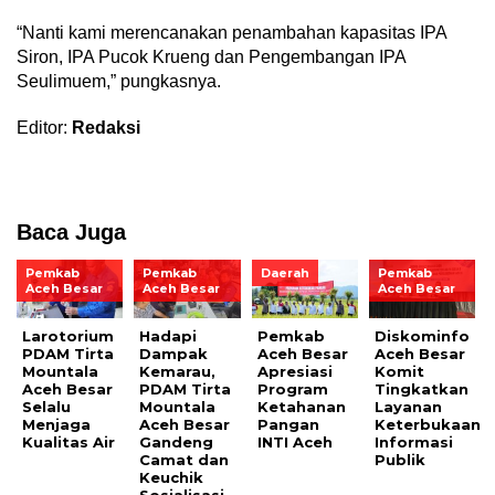
“Nanti kami merencanakan penambahan kapasitas IPA
Siron, IPA Pucok Krueng dan Pengembangan IPA
Seulimuem,” pungkasnya.
Editor:
Redaksi
Baca Juga
Pemkab
Pemkab
Daerah
Pemkab
Aceh Besar
Aceh Besar
Aceh Besar
Larotorium
Hadapi
Pemkab
Diskominfo
PDAM Tirta
Dampak
Aceh Besar
Aceh Besar
Mountala
Kemarau,
Apresiasi
Komit
Aceh Besar
PDAM Tirta
Program
Tingkatkan
Selalu
Mountala
Ketahanan
Layanan
Menjaga
Aceh Besar
Pangan
Keterbukaan
Kualitas Air
Gandeng
INTI Aceh
Informasi
Camat dan
Publik
Keuchik
Sosialisasi