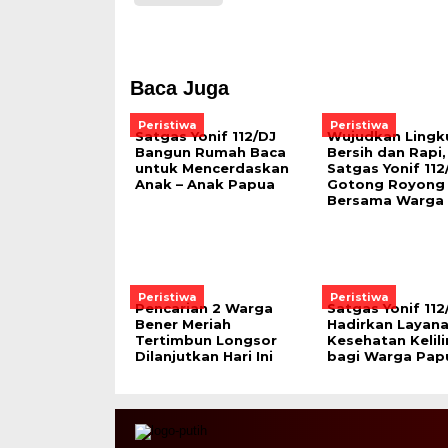
Baca Juga
Peristiwa
Peristiwa
Satgas Yonif 112/DJ
Wujudkan Lingk
Bangun Rumah Baca
Bersih dan Rapi,
untuk Mencerdaskan
Satgas Yonif 112
Anak – Anak Papua
Gotong Royong
Bersama Warga ‎
Peristiwa
Peristiwa
Pencarian 2 Warga
Satgas Yonif 112
Bener Meriah
Hadirkan Layan
Tertimbun Longsor
Kesehatan Kelil
Dilanjutkan Hari Ini
bagi Warga Pap