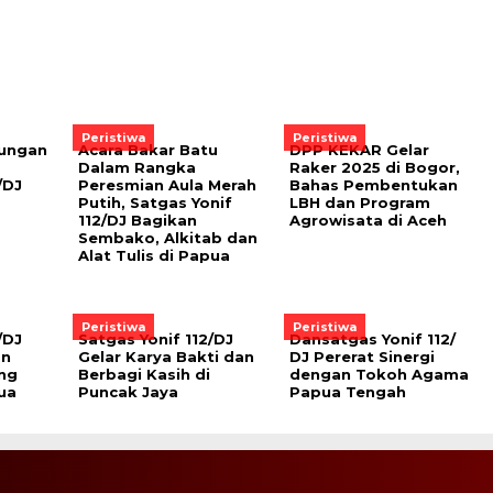
Peristiwa
Peristiwa
ungan
Acara Bakar Batu
DPP KEKAR Gelar
Dalam Rangka
Raker 2025 di Bogor,
/DJ
Peresmian Aula Merah
Bahas Pembentukan
Putih, ‎Satgas Yonif
LBH dan Program
112/DJ Bagikan
Agrowisata di Aceh
Sembako, Alkitab dan
Alat Tulis di Papua
Peristiwa
Peristiwa
/DJ
Satgas Yonif 112/DJ
Dansatgas Yonif 112/
an
Gelar Karya Bakti dan
DJ Pererat Sinergi
ing
Berbagi Kasih di
dengan Tokoh Agama
ua
Puncak Jaya
Papua Tengah