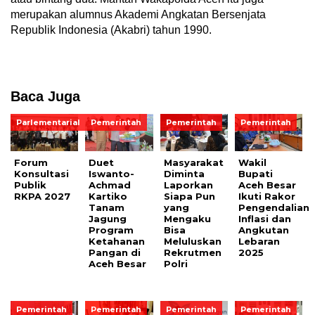
merupakan alumnus Akademi Angkatan Bersenjata
Republik Indonesia (Akabri) tahun 1990.
Baca Juga
Parlementarial
Pemerintah
Pemerintah
Pemerintah
Forum
Duet
Masyarakat
Wakil
Konsultasi
Iswanto-
Diminta
Bupati
Publik
Achmad
Laporkan
Aceh Besar
RKPA 2027
Kartiko
Siapa Pun
Ikuti Rakor
Tanam
yang
Pengendalian
Jagung
Mengaku
Inflasi dan
Program
Bisa
Angkutan
Ketahanan
Meluluskan
Lebaran
Pangan di
Rekrutmen
2025
Aceh Besar
Polri
Pemerintah
Pemerintah
Pemerintah
Pemerintah