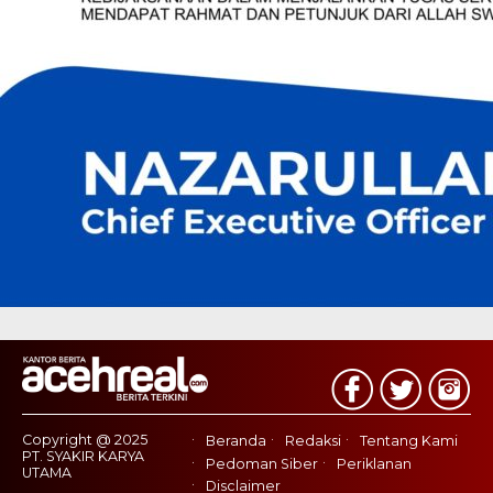
Copyright @ 2025
Beranda
Redaksi
Tentang Kami
PT. SYAKIR KARYA
Pedoman Siber
Periklanan
UTAMA
Disclaimer