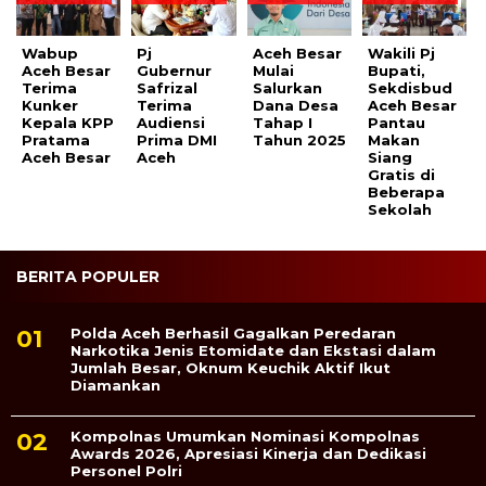
Wabup
Pj
Aceh Besar
Wakili Pj
Aceh Besar
Gubernur
Mulai
Bupati,
Terima
Safrizal
Salurkan
Sekdisbud
Kunker
Terima
Dana Desa
Aceh Besar
Kepala KPP
Audiensi
Tahap I
Pantau
Pratama
Prima DMI
Tahun 2025
Makan
Aceh Besar
Aceh
Siang
Gratis di
Beberapa
Sekolah
BERITA POPULER
Polda Aceh Berhasil Gagalkan Peredaran
Narkotika Jenis Etomidate dan Ekstasi dalam
Jumlah Besar, Oknum Keuchik Aktif Ikut
Diamankan
Kompolnas Umumkan Nominasi Kompolnas
Awards 2026, Apresiasi Kinerja dan Dedikasi
Personel Polri