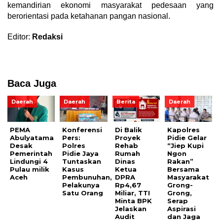
kemandirian ekonomi masyarakat pedesaan yang
berorientasi pada ketahanan pangan nasional.
Editor:
Redaksi
Baca Juga
Daerah
Daerah
Berita
Daerah
PEMA
Konferensi
Di Balik
Kapolres
Abulyatama
Pers:
Proyek
Pidie Gelar
Desak
Polres
Rehab
“Jiep Kupi
Pemerintah
Pidie Jaya
Rumah
Ngon
Lindungi 4
Tuntaskan
Dinas
Rakan”
Pulau milik
Kasus
Ketua
Bersama
Aceh
Pembunuhan,
DPRA
Masyarakat
Pelakunya
Rp4,67
Grong-
Satu Orang
Miliar, TTI
Grong,
Minta BPK
Serap
Jelaskan
Aspirasi
Audit
dan Jaga