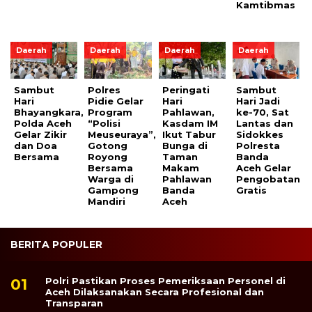
Kamtibmas
Daerah
Daerah
Daerah
Daerah
Sambut
Polres
Peringati
Sambut
Hari
Pidie Gelar
Hari
Hari Jadi
Bhayangkara,
Program
Pahlawan,
ke-70, Sat
Polda Aceh
“Polisi
Kasdam IM
Lantas dan
Gelar Zikir
Meuseuraya”,
Ikut Tabur
Sidokkes
dan Doa
Gotong
Bunga di
Polresta
Bersama
Royong
Taman
Banda
Bersama
Makam
Aceh Gelar
Warga di
Pahlawan
Pengobatan
Gampong
Banda
Gratis
Mandiri
Aceh
BERITA POPULER
Polri Pastikan Proses Pemeriksaan Personel di
Aceh Dilaksanakan Secara Profesional dan
Transparan