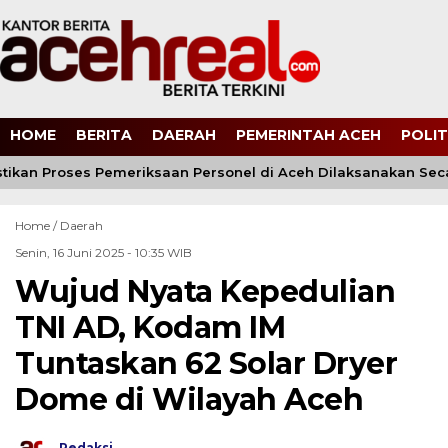
HOME
BERITA
DAERAH
PEMERINTAH ACEH
POLIT
stikan Proses Pemeriksaan Personel di Aceh Dilaksanakan Seca
Home /
Daerah
Senin, 16 Juni 2025 - 10:35 WIB
Wujud Nyata Kepedulian
TNI AD, Kodam IM
Tuntaskan 62 Solar Dryer
Dome di Wilayah Aceh
Redaksi