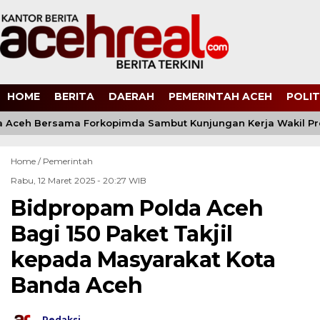
HOME
BERITA
DAERAH
PEMERINTAH ACEH
POLIT
 Aceh Bersama Forkopimda Sambut Kunjungan Kerja Wakil Pres
Home /
Pemerintah
Rabu, 12 Maret 2025 - 20:27 WIB
Bidpropam Polda Aceh
Bagi 150 Paket Takjil
kepada Masyarakat Kota
Banda Aceh
Redaksi