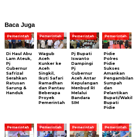
Baca Juga
Pemerintah
Pemerintah
Pemerintah
Pemerintah
Di Haul Abu
Wagub
Pj Bupati
Pidie
Lam Ateuk,
Aceh
Iswanto
Polres
Pj
Kunker ke
Dampingi
Pidie
Gubernur
Aceh
Pj
Sukses
Safrizal
Singkil,
Gubernur
Amankan
Serahkan
Ikuti Safari
Aceh Antar
Pengambilan
Ratusan
Ramadhan
Kepulangan
Sumpah
Sarung &
dan Pantau
Menbud RI
dan
Handuk
Beberapa
Melalui
Pelantikan
Proyek
Bandara
Bupati/Wakil
Pemerintah
SIM
Bupati
Pidie
Pemerintah
Pemerintah
Pemerintah
Pemerintah