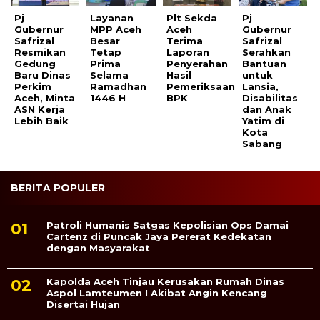
Pj
Layanan
Plt Sekda
Pj
Gubernur
MPP Aceh
Aceh
Gubernur
Safrizal
Besar
Terima
Safrizal
Resmikan
Tetap
Laporan
Serahkan
Gedung
Prima
Penyerahan
Bantuan
Baru Dinas
Selama
Hasil
untuk
Perkim
Ramadhan
Pemeriksaan
Lansia,
Aceh, Minta
1446 H
BPK
Disabilitas
ASN Kerja
dan Anak
Lebih Baik
Yatim di
Kota
Sabang
BERITA POPULER
Patroli Humanis Satgas Kepolisian Ops Damai
Cartenz di Puncak Jaya Pererat Kedekatan
dengan Masyarakat
Kapolda Aceh Tinjau Kerusakan Rumah Dinas
Aspol Lamteumen I Akibat Angin Kencang
Disertai Hujan