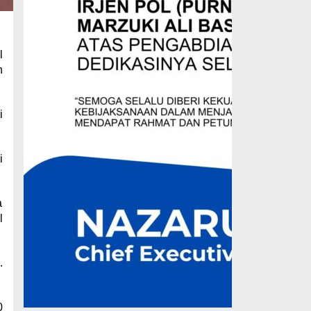
l
h
i
i
a
l
.
0