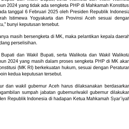
tahun 2024 yang tidak ada sengketa PHP di Mahkamah Konstitus
ada tanggal 6 Februari 2025 oleh Presiden Republik Indonesi
erah Istimewa Yogyakarta dan Provinsi Aceh sesuai denga
,” bunyi keputusan tersebut.
danya masih bersengketa di MK, maka pelantikan kepala daera
idang perselisihan.
 Bupati dan Wakil Bupati, serta Walikota dan Wakil Walikot
l tahun 2024 yang masih dalam proses sengketa PHP di MK aka
nstitusi (MK RI) berkekuatan hukum, sesuai dengan Peratura
oin kedua keputusan tersebut.
rnur dan wakil gubernur Aceh harus dilaksanakan berdasarka
gambilan sumpah jabatan gubernur/wakil gubernur dilakuka
iden Republik Indonesia di hadapan Ketua Mahkamah Syar’iya