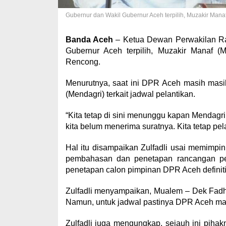
Gubernur dan Wakil Gubernur Aceh terpilih, Muzakir Mana
Banda Aceh
– Ketua Dewan Perwakilan Ra
Gubernur Aceh terpilih, Muzakir Manaf (
Rencong.
Menurutnya, saat ini DPR Aceh masih masi
(Mendagri) terkait jadwal pelantikan.
“Kita tetap di sini menunggu kapan Mendagri
kita belum menerima suratnya. Kita tetap pel
Hal itu disampaikan Zulfadli usai memimp
pembahasan dan penetapan rancangan pe
penetapan calon pimpinan DPR Aceh definitif
Zulfadli menyampaikan, Mualem – Dek Fadh 
Namun, untuk jadwal pastinya DPR Aceh masi
Zulfadli juga mengungkap, sejauh ini pih