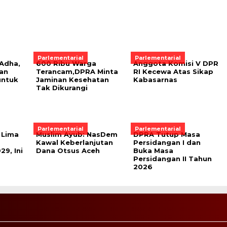
Parlementarial
Parlementarial
Adha,
600 Ribu Warga
Anggota Komisi V DPR
kan
Terancam,DPRA Minta
RI Kecewa Atas Sikap
untuk
Jaminan Kesehatan
Kabasarnas
Tak Dikurangi
Parlementarial
Parlementarial
Lima
Muslim Ayub: NasDem
DPRA Tutup Masa
Kawal Keberlanjutan
Persidangan I dan
9, Ini
Dana Otsus Aceh
Buka Masa
Persidangan II Tahun
2026