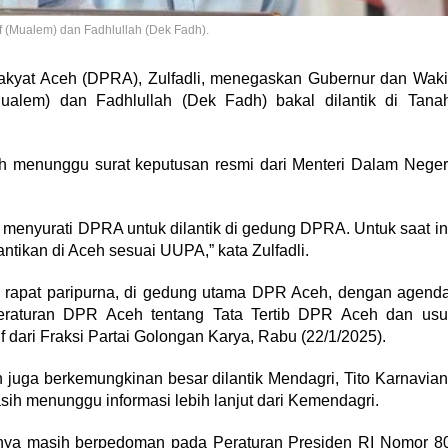
f (Mualem) dan Fadhlullah (Dek Fadh).
kyat Aceh (DPRA), Zulfadli, menegaskan Gubernur dan Waki
Mualem) dan Fadhlullah (Dek Fadh) bakal dilantik di Tana
h menunggu surat keputusan resmi dari Menteri Dalam Neger
 menyurati DPRA untuk dilantik di gedung DPRA. Untuk saat in
antikan di Aceh sesuai UUPA,” kata Zulfadli.
in rapat paripurna, di gedung utama DPR Aceh, dengan agend
raturan DPR Aceh tentang Tata Tertib DPR Aceh dan usu
 dari Fraksi Partai Golongan Karya, Rabu (22/1/2025).
juga berkemungkinan besar dilantik Mendagri, Tito Karnavian
h menunggu informasi lebih lanjut dari Kemendagri.
aknya masih berpedoman pada Peraturan Presiden RI Nomor 8