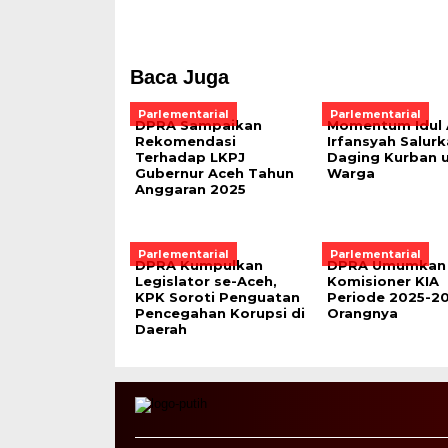
Baca Juga
Parlementarial
Parlementarial
DPRA Sampaikan
Momentum Idul 
Rekomendasi
Irfansyah Salur
Terhadap LKPJ
Daging Kurban 
Gubernur Aceh Tahun
Warga
Anggaran 2025
Parlementarial
Parlementarial
DPRA Kumpulkan
DPRA Umumkan 
Legislator se-Aceh,
Komisioner KIA
KPK Soroti Penguatan
Periode 2025-202
Pencegahan Korupsi di
Orangnya
Daerah