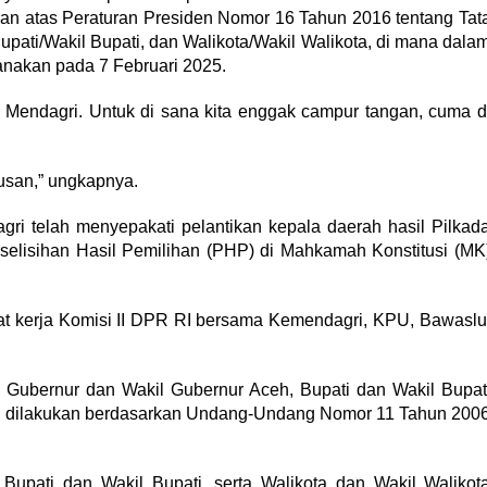
an atas Peraturan Presiden Nomor 16 Tahun 2016 tentang Tat
pati/Wakil Bupati, dan Walikota/Wakil Walikota, di mana dala
sanakan pada 7 Februari 2025.
ri Mendagri. Untuk di sana kita enggak campur tangan, cuma d
tusan,” ungkapnya.
ri telah menyepakati pelantikan kepala daerah hasil Pilkad
selisihan Hasil Pemilihan (PHP) di Mahkamah Konstitusi (MK
at kerja Komisi II DPR RI bersama Kemendagri, KPU, Bawaslu
k Gubernur dan Wakil Gubernur Aceh, Bupati dan Wakil Bupat
ceh dilakukan berdasarkan Undang-Undang Nomor 11 Tahun 200
 Bupati dan Wakil Bupati, serta Walikota dan Wakil Walikot