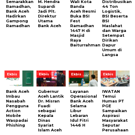
Semarakkan
M. Hendra
Wali Kota
Distribusikan
Ramadhan,
Supardi
Banda
44 Ton
Bank Aceh
Jadi Plt.
Aceh Resmi
Logistik,
Hadirkan
Direktur
Buka BSI
BSI Beserta
Gampong
Utama
Fest
BSI
Ramadhan
Bank Aceh
Ramadhan
Maslahat
1447 H di
dan Warga
Masjid
Setempat
Raya
Dirikan
Baiturrahman
Dapur
Umum di
Langsa
Ekbis
Ekbis
Ekbis
Ekbis
Bank Aceh
Gubernur
Layanan
IWATAN
Imbau
Aceh Lantik
Operasional
Temui
Nasabah
Dr. Misran
Bank Aceh
Humas PT
Pengguna
Fuadi
Selama
PGE
Action
sebagai
Libur
Sampaikan
Mobile
Kepala
Lebaran
Aspirasi
Waspadai
Dinas
Idul Fitri
Masyarakat
Phishing
Syariat
1446 H
Seputar
Islam Aceh
Perusahaan