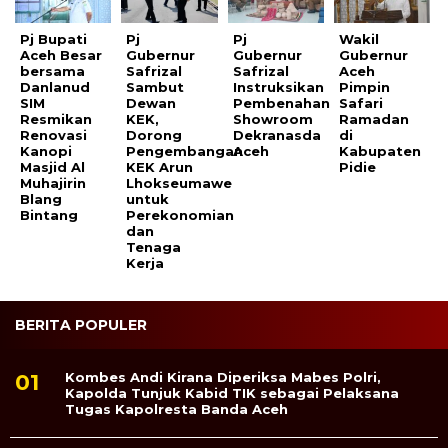
Pj Bupati
Pj
Pj
Wakil
Aceh Besar
Gubernur
Gubernur
Gubernur
bersama
Safrizal
Safrizal
Aceh
Danlanud
Sambut
Instruksikan
Pimpin
SIM
Dewan
Pembenahan
Safari
Resmikan
KEK,
Showroom
Ramadan
Renovasi
Dorong
Dekranasda
di
Kanopi
Pengembangan
Aceh
Kabupaten
Masjid Al
KEK Arun
Pidie
Muhajirin
Lhokseumawe
Blang
untuk
Bintang
Perekonomian
dan
Tenaga
Kerja
BERITA POPULER
Kombes Andi Kirana Diperiksa Mabes Polri,
Kapolda Tunjuk Kabid TIK sebagai Pelaksana
Tugas Kapolresta Banda Aceh