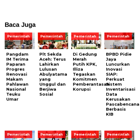
Baca Juga
Pemerintah
Pemerintah
Pemerintah
Pemerintah
Pangdam
Plt Sekda
Di Gedung
BPBD Pidie
IM Terima
Aceh: Terus
Merah
Jaya
Paparan
Lahirkan
Putih KPK,
Luncurkan
Progres
Lulusan
Illiza
Inovasi
Renovasi
Abulyatama
Tegaskan
SIAP:
Makam
yang
Komitmen
Perkuat
Pahlawan
Unggul dan
Pemberantasan
Sistem
Nasional
Berjiwa
Korupsi
Inventarisasi
Teuku
Sosial
Data
Umar
Kerusakan
Pascabencana
Berbasis
KIB
Pemerintah
Pemerintah
Pemerintah
Pemerintah