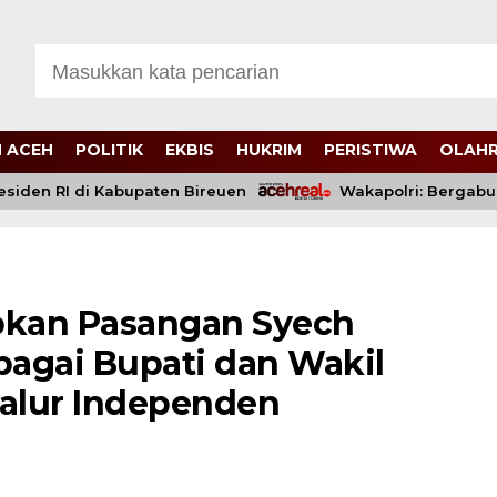
 ACEH
POLITIK
EKBIS
HUKRIM
PERISTIWA
OLAH
n RI di Kabupaten Bireuen
Wakapolri: Bergabungnya
apkan Pasangan Syech
agai Bupati dan Wakil
 Jalur Independen