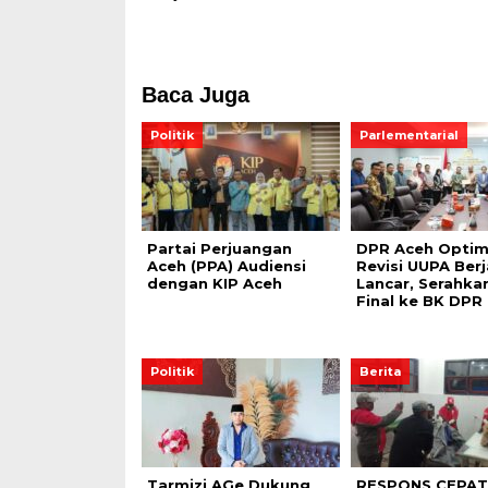
Baca Juga
Politik
Parlementarial
Partai Perjuangan
DPR Aceh Optim
Aceh (PPA) Audiensi
Revisi UUPA Berj
dengan KIP Aceh
Lancar, Serahka
Final ke BK DPR 
Politik
Berita
Tarmizi AGe Dukung
RESPONS CEPAT