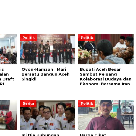
Politik
Politik
is
Oyon-Hamzah : Mari
Bupati Aceh Besar
alan
Bersatu Bangun Aceh
Sambut Peluang
n Draft
Singkil
Kolaborasi Budaya dan
RI
Ekonomi Bersama Iran
Berita
Politik
Ini Dia Hubungan
Harga Tiket