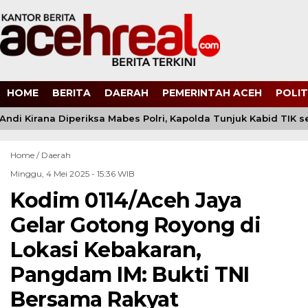
HOME
BERITA
DAERAH
PEMERINTAH ACEH
POLIT
di Kirana Diperiksa Mabes Polri, Kapolda Tunjuk Kabid TIK 
Home /
Daerah
Minggu, 4 Mei 2025 - 15:36 WIB
Kodim 0114/Aceh Jaya
Gelar Gotong Royong di
Lokasi Kebakaran,
Pangdam IM: Bukti TNI
Bersama Rakyat