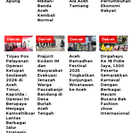
Apung
Medan–
Ara Aceh
Pertumbuhan
Banda
Tamiang
Ekonomi
Aceh
Rakyat
Kembali
Normal
Daerah
Daerah
Daerah
Daerah
Tinjau Pos
Prajurit
Aceh
Dirgahayu
Pelayanan
Kodam IM
Ramadhan
Ke 18 Pidie
Operasi
dan
Festival
Jaya, 1.500
Ketupat
Masyarakat
2025
Peserta
Seulawah
Evakuasi
Tingkatkan
Semarakkan
2026 di
Jenazah
Kunjungan
Karnaval
Aceh
Warga
Wisatawan
Dengan
Timur,
Pascabanjir
ke Aceh
Berbagai
Kapolda :
Bandang di
Macam
Operasi Ini
Desa
Busana Bak
Berupaya
Burlah
Fashion
Menjaga
Aceh
show
Kamseltibcar
Tengah
Internasional
Lantas
Berbagai
Jalur
Strategis