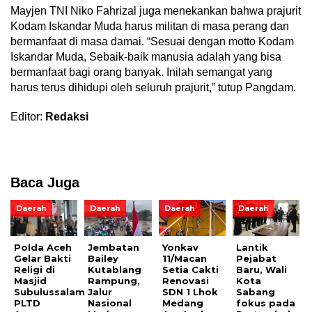
Mayjen TNI Niko Fahrizal juga menekankan bahwa prajurit
Kodam Iskandar Muda harus militan di masa perang dan
bermanfaat di masa damai. “Sesuai dengan motto Kodam
Iskandar Muda, Sebaik-baik manusia adalah yang bisa
bermanfaat bagi orang banyak. Inilah semangat yang
harus terus dihidupi oleh seluruh prajurit,” tutup Pangdam.
Editor:
Redaksi
Baca Juga
Daerah
Daerah
Daerah
Daerah
Polda Aceh
Jembatan
Yonkav
Lantik
Gelar Bakti
Bailey
11/Macan
Pejabat
Religi di
Kutablang
Setia Cakti
Baru, Wali
Masjid
Rampung,
Renovasi
Kota
Subulussalam
Jalur
SDN 1 Lhok
Sabang
PLTD
Nasional
Medang
fokus pada