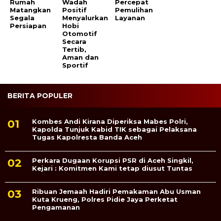
Rumah
Wadah
Percepat
Matangkan
Positif
Pemulihan
Segala
Menyalurkan
Layanan
Persiapan
Hobi
Otomotif
Secara
Tertib,
Aman dan
Sportif
BERITA POPULER
Kombes Andi Kirana Diperiksa Mabes Polri,
Kapolda Tunjuk Kabid TIK sebagai Pelaksana
Tugas Kapolresta Banda Aceh
Perkara Dugaan Korupsi PSR di Aceh Singkil,
Kejari : Komitmen Kami tetap diusut Tuntas
Ribuan Jemaah Hadiri Pemakaman Abu Usman
Kuta Krueng, Polres Pidie Jaya Perketat
Pengamanan