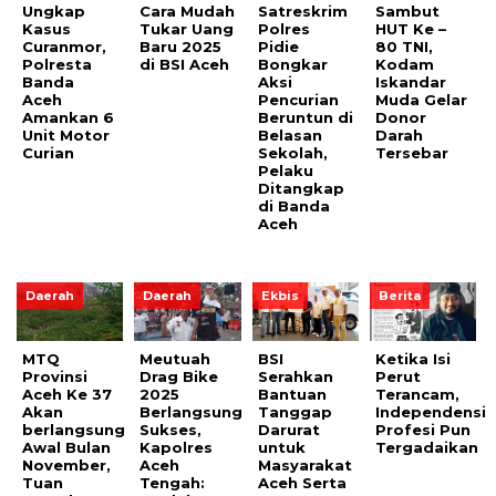
Ungkap
Cara Mudah
Satreskrim
Sambut
Kasus
Tukar Uang
Polres
HUT Ke –
Curanmor,
Baru 2025
Pidie
80 TNI,
Polresta
di BSI Aceh
Bongkar
Kodam
Banda
Aksi
Iskandar
Aceh
Pencurian
Muda Gelar
Amankan 6
Beruntun di
Donor
Unit Motor
Belasan
Darah
Curian
Sekolah,
Tersebar
Pelaku
Ditangkap
di Banda
Aceh
Daerah
Daerah
Ekbis
Berita
MTQ
Meutuah
BSI
Ketika Isi
Provinsi
Drag Bike
Serahkan
Perut
Aceh Ke 37
2025
Bantuan
Terancam,
Akan
Berlangsung
Tanggap
Independensi
berlangsung
Sukses,
Darurat
Profesi Pun
Awal Bulan
Kapolres
untuk
Tergadaikan
November,
Aceh
Masyarakat
Tuan
Tengah:
Aceh Serta