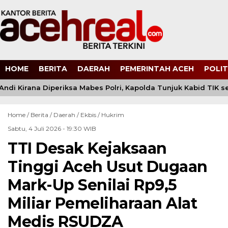
HOME
BERITA
DAERAH
PEMERINTAH ACEH
POLIT
di Kirana Diperiksa Mabes Polri, Kapolda Tunjuk Kabid TIK s
Home /
Berita
/
Daerah
/
Ekbis
/
Hukrim
Sabtu, 4 Juli 2026 - 19:30 WIB
TTI Desak Kejaksaan
Tinggi Aceh Usut Dugaan
Mark-Up Senilai Rp9,5
Miliar Pemeliharaan Alat
Medis RSUDZA