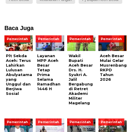
Baca Juga
Pemerintah
Pemerintah
Pemerintah
Pemerintah
Plt Sekda
Layanan
Wakil
Aceh Besar
Aceh: Terus
MPP Aceh
Bupati
Mulai Gelar
Lahirkan
Besar
Aceh Besar
Musrenbang
Lulusan
Tetap
Drs. H.
RKPD
Abulyatama
Prima
Syukri A.
Tahun
yang
Selama
Jalil
2026
Unggul dan
Ramadhan
Bergabung
Berjiwa
1446 H
di Retret
Sosial
Akademi
Militer
Magelang
Pemerintah
Pemerintah
Pemerintah
Pemerintah