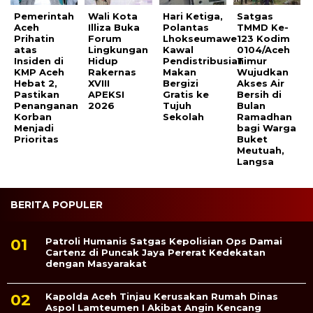
‎Pemerintah
Wali Kota
Hari Ketiga,
Satgas
Aceh
Illiza Buka
Polantas
TMMD Ke-
Prihatin
Forum
Lhokseumawe
123 Kodim
atas
Lingkungan
Kawal
0104/Aceh
Insiden di
Hidup
Pendistribusian
Timur
KMP Aceh
Rakernas
Makan
Wujudkan
Hebat 2,
XVIII
Bergizi
Akses Air
Pastikan
APEKSI
Gratis ke
Bersih di
Penanganan
2026
Tujuh
Bulan
Korban
Sekolah
Ramadhan
Menjadi
bagi Warga
Prioritas
Buket
Meutuah,
Langsa
BERITA POPULER
Patroli Humanis Satgas Kepolisian Ops Damai
Cartenz di Puncak Jaya Pererat Kedekatan
dengan Masyarakat
Kapolda Aceh Tinjau Kerusakan Rumah Dinas
Aspol Lamteumen I Akibat Angin Kencang