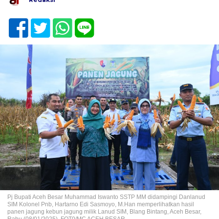
Pj Bupati Aceh Besar Muhammad Iswanto SSTP MM didampingi Danlanud
SIM Kolonel Pnb, Hartarno Edi Sasmoyo, M.Han memperlihatkan hasil
panen jagung kebun jagung milik Lanud SIM, Blang Bintang, Aceh Besar,