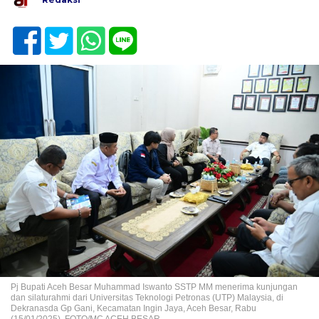
Pj Bupati Aceh Besar Muhammad Iswanto SSTP MM menerima kunjungan
dan silaturahmi dari Universitas Teknologi Petronas (UTP) Malaysia, di
Dekranasda Gp Gani, Kecamatan Ingin Jaya, Aceh Besar, Rabu