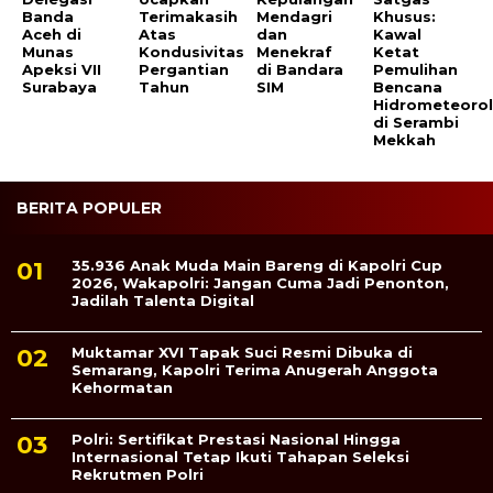
Banda
Terimakasih
Mendagri
Khusus:
Aceh di
Atas
dan
Kawal
Munas
Kondusivitas
Menekraf
Ketat
Apeksi VII
Pergantian
di Bandara
Pemulihan
Surabaya
Tahun
SIM
Bencana
Hidrometeorol
di Serambi
Mekkah
BERITA POPULER
35.936 Anak Muda Main Bareng di Kapolri Cup
2026, Wakapolri: Jangan Cuma Jadi Penonton,
Jadilah Talenta Digital
Muktamar XVI Tapak Suci Resmi Dibuka di
Semarang, Kapolri Terima Anugerah Anggota
Kehormatan
Polri: Sertifikat Prestasi Nasional Hingga
Internasional Tetap Ikuti Tahapan Seleksi
Rekrutmen Polri