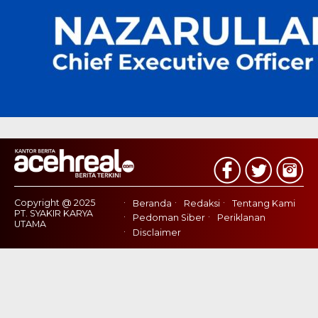
Copyright @ 2025
Beranda
Redaksi
Tentang Kami
PT. SYAKIR KARYA
Pedoman Siber
Periklanan
UTAMA
Disclaimer