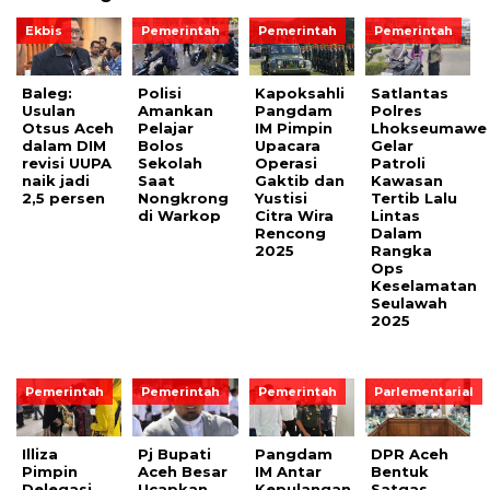
Ekbis
Pemerintah
Pemerintah
Pemerintah
Baleg:
Polisi
Kapoksahli
Satlantas
Usulan
Amankan
Pangdam
Polres
Otsus Aceh
Pelajar
IM Pimpin
Lhokseumawe
dalam DIM
Bolos
Upacara
Gelar
revisi UUPA
Sekolah
Operasi
Patroli
naik jadi
Saat
Gaktib dan
Kawasan
2,5 persen
Nongkrong
Yustisi
Tertib Lalu
di Warkop
Citra Wira
Lintas
Rencong
Dalam
2025
Rangka
Ops
Keselamatan
Seulawah
2025
Pemerintah
Pemerintah
Pemerintah
Parlementarial
Illiza
Pj Bupati
Pangdam
DPR Aceh
Pimpin
Aceh Besar
IM Antar
Bentuk
Delegasi
Ucapkan
Kepulangan
Satgas