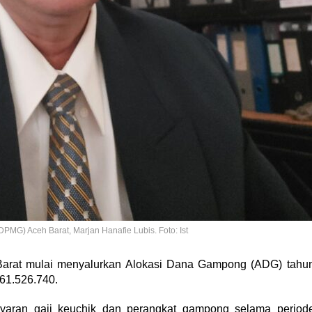
G) Aceh Barat, Marjan Hanafie Lubis. Foto: Ist
arat mulai menyalurkan Alokasi Dana Gampong (ADG) tahu
61.526.740.
ayaran gaji keuchik dan perangkat gampong selama period