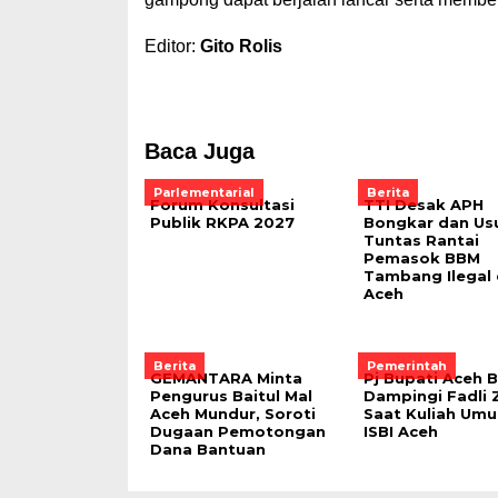
Editor:
Gito Rolis
Baca Juga
Parlementarial
Berita
Forum Konsultasi
TTI Desak APH
Publik RKPA 2027
Bongkar dan Us
Tuntas Rantai
Pemasok BBM
Tambang Ilegal 
Aceh
Berita
Pemerintah
GEMANTARA Minta
Pj Bupati Aceh 
Pengurus Baitul Mal
Dampingi Fadli 
Aceh Mundur, Soroti
Saat Kuliah Umu
Dugaan Pemotongan
ISBI Aceh
Dana Bantuan