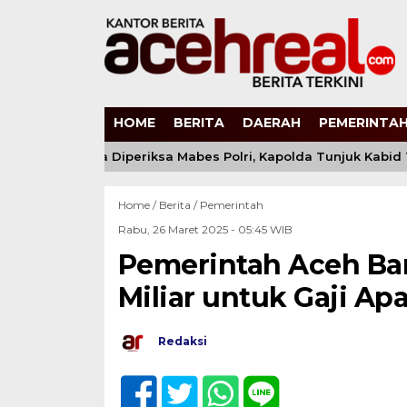
HOME
BERITA
DAERAH
PEMERINTAH
 Andi Kirana Diperiksa Mabes Polri, Kapolda Tunjuk Kabid TI
Home /
Berita
/
Pemerintah
Rabu, 26 Maret 2025 - 05:45 WIB
Pemerintah Aceh Bar
Miliar untuk Gaji A
Redaksi