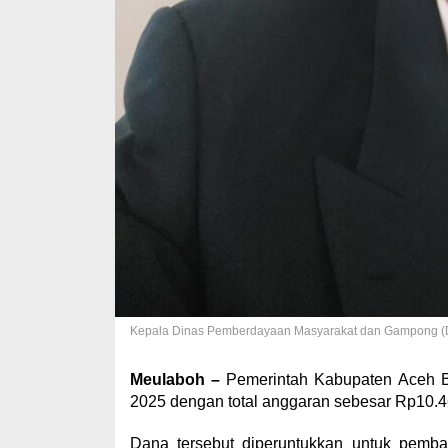
Kepala Dinas Pemberdayaan Masyarakat dan Gampong (DPM
Meulaboh –
Pemerintah Kabupaten Aceh B
2025 dengan total anggaran sebesar Rp10.4
Dana tersebut diperuntukkan untuk pemb