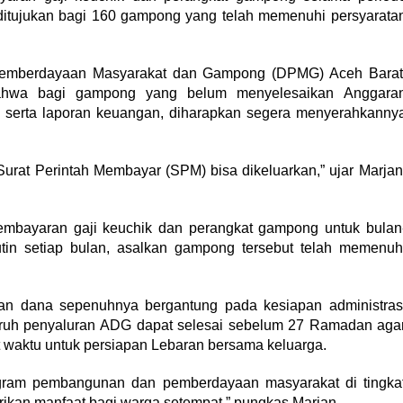
 ditujukan bagi 160 gampong yang telah memenuhi persyarata
 Pemberdayaan Masyarakat dan Gampong (DPMG) Aceh Barat
bahwa bagi gampong yang belum menyelesaikan Anggara
serta laporan keuangan, diharapkan segera menyerahkanny
urat Perintah Membayar (SPM) bisa dikeluarkan,” ujar Marjan
embayaran gaji keuchik dan perangkat gampong untuk bulan
utin setiap bulan, asalkan gampong tersebut telah memenuh
an dana sepenuhnya bergantung pada kesiapan administras
uruh penyaluran ADG dapat selesai sebelum 27 Ramadan aga
 waktu untuk persiapan Lebaran bersama keluarga.
ogram pembangunan dan pemberdayaan masyarakat di tingka
ikan manfaat bagi warga setempat,” pungkas Marjan.