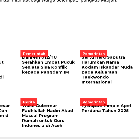
Pemerintah
Pemerintah
Danrem 012/TU
Sertu Heru Saputra
ut
Serahkan Empat Pucuk
Harumkan Nama
Senjata Sisa Konflik
Kodam Iskandar Muda
kepada Pangdam IM
pada Kejuaraan
di
Taekwondo
Internasional
Berita
Pemerintah
Besar
Wakil Gubernur
Pj Bupati Pimpin Apel
Zon
Fadhlullah Hadiri Akad
Perdana Tahun 2025
m di
Massal Program
Rumah untuk Guru
Indonesia di Aceh