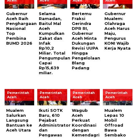
Aceh
Aceh
Aceh
Aceh
Gubernur
Selama
Bertemu
Gubernur
Aceh Raih
Ramadan,
Fraksi
Mualem:
Penghargaan
Baitul Mal
Gerindra
Olahraga
Nasional
Aceh
DPR RI,
Aceh Harus
Top
Kumpulkan
Gubernur
Maju,
Pembina
Zakat dan
Aceh Minta
Pengurus
BUMD 2026
Infak
Dukungan
KONI Wajib
Rp10,2
Revisi UUPA
Kerja Nyata
Miliar. Total
Hingga
Pengumpulan
Pengelolaan
Capai
Blang
Rp15,639
Padang
miliar.
Pemerintah
Pemerintah
Pemerintah
Pemerintah
Aceh
Aceh
Aceh
Aceh
Mualem
Ikuti SOTK
Wagub
Mualem
Salurkan
Baru, 610
Aceh
Lepas 10
Langsung
Pejabat
Perkuat
Mobil
Bantuan ke
Administrator
Koordinasi
Offroad
Aceh Utara
dan
dengan
Bawa
Pengawas
Kemendagri
Sembako