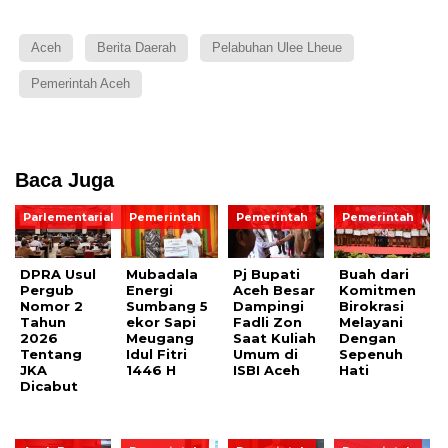
Aceh
Berita Daerah
Pelabuhan Ulee Lheue
Pemerintah Aceh
Baca Juga
Parlementarial
Pemerintah
Pemerintah
Pemerintah
DPRA Usul
Mubadala
Pj Bupati
Buah dari
Pergub
Energi
Aceh Besar
Komitmen
Nomor 2
Sumbang 5
Dampingi
Birokrasi
Tahun
ekor Sapi
Fadli Zon
Melayani
2026
Meugang
Saat Kuliah
Dengan
Tentang
Idul Fitri
Umum di
Sepenuh
JKA
1446 H
ISBI Aceh
Hati
Dicabut