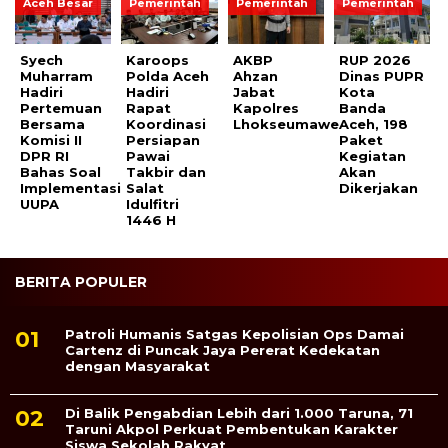
Aceh Besar
Pemerintah
Pemerintah
Pemerintah
Syech
Karoops
AKBP
RUP 2026
Muharram
Polda Aceh
Ahzan
Dinas PUPR
Hadiri
Hadiri
Jabat
Kota
Pertemuan
Rapat
Kapolres
Banda
Bersama
Koordinasi
Lhokseumawe
Aceh, 198
Komisi II
Persiapan
Paket
DPR RI
Pawai
Kegiatan
Bahas Soal
Takbir dan
Akan
Implementasi
Salat
Dikerjakan
UUPA
Idulfitri
1446 H
BERITA POPULER
Patroli Humanis Satgas Kepolisian Ops Damai
Cartenz di Puncak Jaya Pererat Kedekatan
dengan Masyarakat
Di Balik Pengabdian Lebih dari 1.000 Taruna, 71
Taruni Akpol Perkuat Pembentukan Karakter
Siswa Sekolah Rakyat