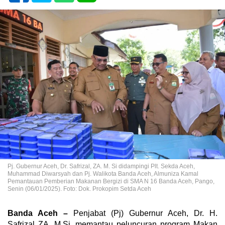
Pj. Gubernur Aceh, Dr. Safrizal, ZA. M. Si didampingi Plt. Sekda Aceh,
Muhammad Diwarsyah dan Pj. Walikota Banda Aceh, Almuniza Kamal
Pemantauan Pemberian Makanan Bergizi di SMA N 16 Banda Aceh, Pango,
Senin (06/01/2025). Foto: Dok. Prokopim Setda Aceh
Banda Aceh –
Penjabat (Pj) Gubernur Aceh, Dr. H.
Safrizal ZA, M.Si, memantau peluncuran program Makan