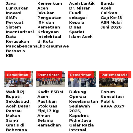
Jaya
Kemenkum
Aceh Lantik
Banda
Luncurkan
Aceh
Dr. Misran
Aceh
Inovasi
lakukan
Fuadi
Cairkan
SIAP:
Penguatan
sebagai
Gaji Ke-13
Perkuat
IRH dan
Kepala
ASN Mulai
Sistem
Pemetaan
Dinas
Juni 2026
Inventarisasi
Kekayaan
Syariat
Data
Intelektual
Islam Aceh
Kerusakan
di Kota
Pascabencana
Lhokseumawe
Berbasis
KIB
Pemerintah
Pemerintah
Pemerintah
Parlementarial
Wakili Pj
Kadis ESDM
Dukung
Forum
Bupati,
Aceh
Operasi
Konsultasi
Sekdisbud
Pastikan
Keselamatan
Publik
Aceh Besar
Stok Gas
Seulawah
RKPA 2027
Pantau
Elpiji 3 Kg
2025,
Makan
Aman
Kapolres
Siang
Selama
Pidie Jaya
Gratis di
Ramadhan
Gelar Razia
Beberapa
Internal