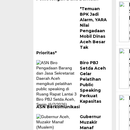
*Temuan
BPK Jadi
Alarm, YARA
Nilai
Pengadaan
Mobil Dinas
Aceh Besar
Tak
Prioritas*
Biro PBJ
Setda Aceh
Gelar
Pelatihan
Public
Speaking
Perkuat
Kapasitas
ASN Berkomunikasi
Gubernur
Muzakir
Manaf