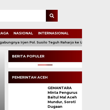
RAGA
NASIONAL
INTERNASIONAL
ungnya Irjen Pol. Susilo Teguh Raharjo ke UBISA Perkuat Jejar
BERITA POPULER
PEMERINTAH ACEH
GEMANTARA
Minta Pengurus
Patroli Humanis Satg
Baitul Mal Aceh
Mundur, Soroti
Damai Cartenz di Pun
Dugaan