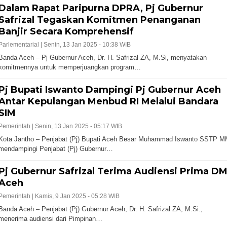
Dalam Rapat Paripurna DPRA, Pj Gubernur
Safrizal Tegaskan Komitmen Penanganan
Banjir Secara Komprehensif
Parlementarial |
Senin, 13 Jan 2025 - 10:38 WIB
Banda Aceh – Pj Gubernur Aceh, Dr. H. Safrizal ZA, M.Si, menyatakan
komitmennya untuk memperjuangkan program…
Pj Bupati Iswanto Dampingi Pj Gubernur Aceh
Antar Kepulangan Menbud RI Melalui Bandara
SIM
Pemerintah |
Senin, 13 Jan 2025 - 05:17 WIB
Kota Jantho – Penjabat (Pj) Bupati Aceh Besar Muhammad Iswanto SSTP M
mendampingi Penjabat (Pj) Gubernur…
Pj Gubernur Safrizal Terima Audiensi Prima DM
Aceh
Pemerintah |
Kamis, 9 Jan 2025 - 05:28 WIB
Banda Aceh – Penjabat (Pj) Gubernur Aceh, Dr. H. Safrizal ZA, M.Si.,
menerima audiensi dari Pimpinan…