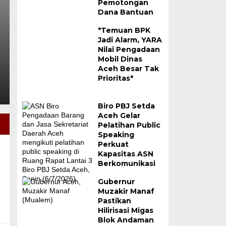
Pemotongan
Kedekatan dengan M
Dana Bantuan
*Temuan BPK
Kamis, 6 Agu 2026 - 00:39 WIB
Jadi Alarm, YARA
Puncak Jaya – Satgas Kepolisian Operasi Damai Ca
Nilai Pengadaan
Mobil Dinas
pendekatan humanis dalam menjaga situasi keama
Aceh Besar Tak
Prioritas*
Biro PBJ Setda
Aceh Gelar
Pelatihan Public
Speaking
Perkuat
Kapasitas ASN
Berkomunikasi
Gubernur
Muzakir Manaf
Pastikan
Hilirisasi Migas
Blok Andaman