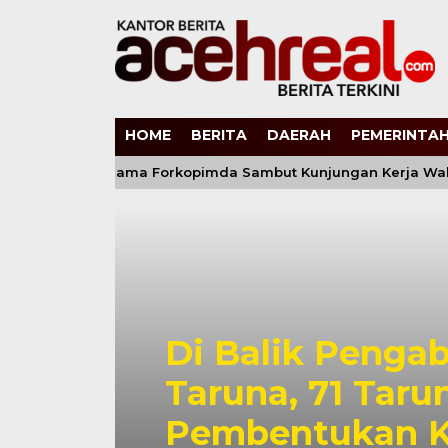
HOME
BERITA
DAERAH
PEMERINTAH
da Aceh Bersama Forkopimda Sambut Kunjungan Kerja Wakil P
Di Balik Pengab
kuat
Taruna, 71 Taru
Pembentukan Ka