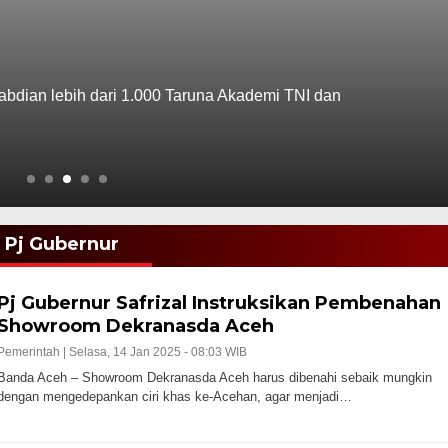
gabdian lebih dari 1.000 Taruna Akademi TNI dan
Pj Gubernur
Pj Gubernur Safrizal Instruksikan Pembenahan
Showroom Dekranasda Aceh
Pemerintah |
Selasa, 14 Jan 2025 - 08:03 WIB
Banda Aceh – Showroom Dekranasda Aceh harus dibenahi sebaik mungkin
dengan mengedepankan ciri khas ke-Acehan, agar menjadi…