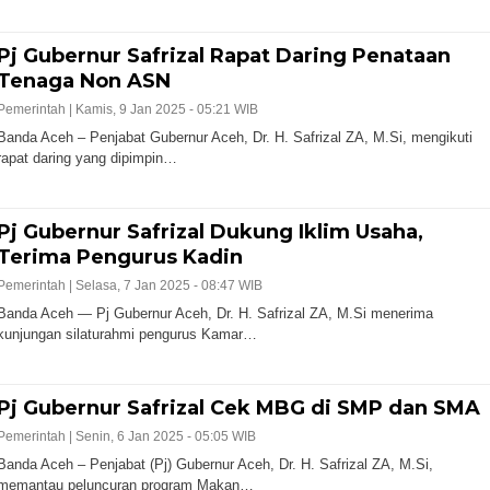
Pj Gubernur Safrizal Rapat Daring Penataan
Tenaga Non ASN
Pemerintah |
Kamis, 9 Jan 2025 - 05:21 WIB
Banda Aceh – Penjabat Gubernur Aceh, Dr. H. Safrizal ZA, M.Si, mengikuti
rapat daring yang dipimpin…
Pj Gubernur Safrizal Dukung Iklim Usaha,
Terima Pengurus Kadin
Pemerintah |
Selasa, 7 Jan 2025 - 08:47 WIB
Banda Aceh — Pj Gubernur Aceh, Dr. H. Safrizal ZA, M.Si menerima
kunjungan silaturahmi pengurus Kamar…
Pj Gubernur Safrizal Cek MBG di SMP dan SMA
Pemerintah |
Senin, 6 Jan 2025 - 05:05 WIB
Banda Aceh – Penjabat (Pj) Gubernur Aceh, Dr. H. Safrizal ZA, M.Si,
memantau peluncuran program Makan…