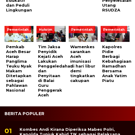
Edukatif
Penyelesaian
dan Peduli
Utang
Lingkungan
RSUDZA
Pemerintah
Hukrim
Pemerintah
Pemerintah
Pemkab
Tim Jaksa
Wamenkes
Kapolres
Aceh Besar
Penyidik
sarankan
Pidie
Harap
Kejati Aceh
Aceh
Berbagi
Panglima
Lakukan
imunisasi
Kebahagiaan
Teuku Nyak
Penggeledahan
di hari libur
Ramadhan
Makam
dan
demi
Bersama
Ditetapkan
Penyitaan
tingkatkan
Anak Yatim
sebagai
di Balai
cakupan
Piatu
Pahlawan
Guru
Nasional
Penggerak
Aceh
BERITA POPULER
Kombes Andi Kirana Diperiksa Mabes Polri,
Kapolda Tunjuk Kabid TIK sebagai Pelaksana