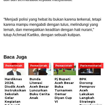
“Menjadi polisi yang hebat itu bukan karena terkenal, tetapi
karena mampu mengabdi dengan tulus, melindungi yang
lemah, dan menegakkan keadilan dengan hati nurani,”
tutup Achmad Kartiko, dengan sebuah kutipan.
Baca Juga
Pemerintah
Pemerintah
Pemerintah
Parlementarial
Hardiknas
Bunda
Pj Bupati
BPK
2026,
Literasi
Aceh Besar
Dorong
Disdik Aceh
Aceh Besar
Buka
Pemprov
Instruksikan
Luncurkan
Turnamen
Aceh
Sekolah
Buku Cerita
Oemar
Lakukan
Gelar
Anak
Diyan Cup
Langkah
Kegiatan
VI
Strategis