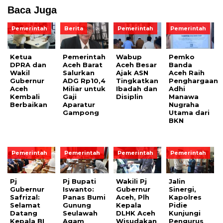
Baca Juga
Pemerintah
Berita
Pemerintah
Pemerintah
Ketua
Pemerintah
Wabup
Pemko
DPRA dan
Aceh Barat
Aceh Besar
Banda
Wakil
Salurkan
Ajak ASN
Aceh Raih
Gubernur
ADG Rp10,4
Tingkatkan
Penghargaan
Aceh
Miliar untuk
Ibadah dan
Adhi
Kembali
Gaji
Disiplin
Manawa
Berbaikan
Aparatur
Nugraha
Gampong
Utama dari
BKN
Pemerintah
Pemerintah
Pemerintah
Pemerintah
Pj
Pj Bupati
Wakili Pj
Jalin
Gubernur
Iswanto:
Gubernur
Sinergi,
Safrizal:
Panas Bumi
Aceh, Plh
Kapolres
Selamat
Gunung
Kepala
Pidie
Datang
Seulawah
DLHK Aceh
Kunjungi
Kepala BI
Agam
Wisudakan
Pengurus