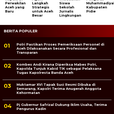
Perwakilan
Langkah
Siswa
Muhammadiya
Aceh yang
Strategis
Sekolah
Kabupaten
Baru
untuk Aceh
Jurnalis
Pidie
Besar
Lingkungan
BERITA POPULER
Polri Pastikan Proses Pemeriksaan Personel di
Aceh Dilaksanakan Secara Profesional dan
Transparan
Kombes Andi Kirana Diperiksa Mabes Polri,
Kapolda Tunjuk Kabid TIK sebagai Pelaksana
Tugas Kapolresta Banda Aceh
Muktamar XVI Tapak Suci Resmi Dibuka di
Semarang, Kapolri Terima Anugerah Anggota
Kehormatan
Pj Gubernur Safrizal Dukung Iklim Usaha, Terima
Pengurus Kadin