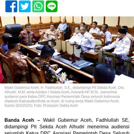
Wakil Gubernur Aceh, H. Fadhlullah, S.E., didampingi Plt Sekda Aceh, Drs.
Alhudri, M.M, serta Asisten I Sekda Aceh, Azwardi AP, M.Si., menerima
audiensi para Ketua DPC Asosiasi Pemerintah Desa seluruh Indonesia
(Apdesi) Kabupaten/Kota se Aceh, di ruang kerja Wakil Gubernur Aceh,
Kamis (6/3/2025). Foto: Prokopim Setda Aceh
Banda Aceh –
Wakil Gubernur Aceh, Fadhlullah SE,
didampingi Plt Sekda Aceh Alhudri menerima audiensi
sejumlah Ketua DPC Asosiasi Pemerintah Desa Seluruh