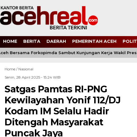
HOME
BERITA
DAERAH
PEMERINTAH ACEH
POLIT
eh Bersama Forkopimda Sambut Kunjungan Kerja Wakil Presid
Home /
Nasional
Senin, 28 April 2025 - 15:24 WIB
Satgas Pamtas RI-PNG
Kewilayahan Yonif 112/DJ
Kodam IM Selalu Hadir
Ditengah Masyarakat
Puncak Jaya