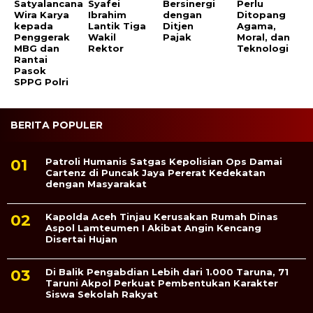
Satyalancana
Syafei
Bersinergi
Perlu
Wira Karya
Ibrahim
dengan
Ditopang
kepada
Lantik Tiga
Ditjen
Agama,
Penggerak
Wakil
Pajak
Moral, dan
MBG dan
Rektor
Teknologi
Rantai
Pasok
SPPG Polri
BERITA POPULER
Patroli Humanis Satgas Kepolisian Ops Damai
Cartenz di Puncak Jaya Pererat Kedekatan
dengan Masyarakat
Kapolda Aceh Tinjau Kerusakan Rumah Dinas
Aspol Lamteumen I Akibat Angin Kencang
Disertai Hujan
Di Balik Pengabdian Lebih dari 1.000 Taruna, 71
Taruni Akpol Perkuat Pembentukan Karakter
Siswa Sekolah Rakyat