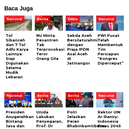
Baca Juga
Nasional
Berita
Ekbis
Nasional
Tol
NU Minta
Sekda Aceh
PWI Pusat
Sibanceh
Pesantren
Bersilaturahmi
Telah
dan 7 Tol
Tak
dengan
Membentuk
Adhi Karya
Terprovokasi
Praja IPDN
Tim
Lainnya
Teror
Asal Aceh
Persiapan
Siap
Orang Gila
di
“Kongres
Digunakan
Jatinangor
Dipercepat”
Selama
Mudik
Lebaran
Nasional
Berita
Berita
Nasional
Presiden
Unida
Polri
Rektor UIN
Anugerahkan
Lakukan
Jelaskan
Ar-Raniry:
Bintang
Penyegaran,
Peran
Indonesia
Jasa dan
Prof. Dr
Bhabinkamtibmas
Emas 2045