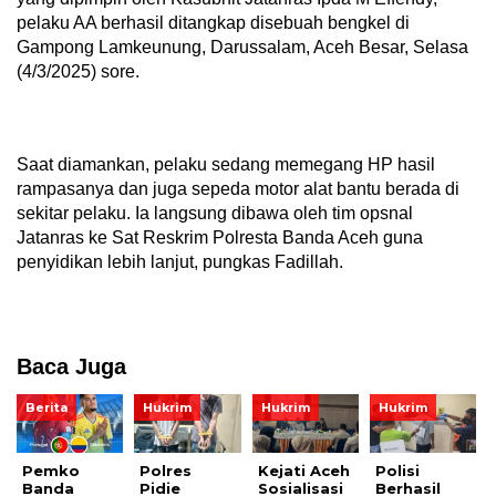
pelaku AA berhasil ditangkap disebuah bengkel di
Gampong Lamkeunung, Darussalam, Aceh Besar, Selasa
(4/3/2025) sore.
Saat diamankan, pelaku sedang memegang HP hasil
rampasanya dan juga sepeda motor alat bantu berada di
sekitar pelaku. Ia langsung dibawa oleh tim opsnal
Jatanras ke Sat Reskrim Polresta Banda Aceh guna
penyidikan lebih lanjut, pungkas Fadillah.
Baca Juga
Berita
Hukrim
Hukrim
Hukrim
Pemko
Polres
Kejati Aceh
Polisi
Banda
Pidie
Sosialisasi
Berhasil