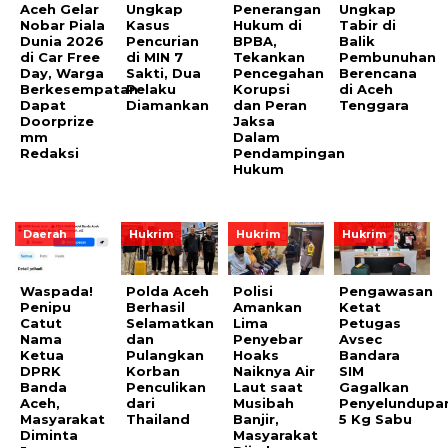
Aceh Gelar
Ungkap
Penerangan
Ungkap
Nobar Piala
Kasus
Hukum di
Tabir di
Dunia 2026
Pencurian
BPBA,
Balik
di Car Free
di MIN 7
Tekankan
Pembunuhan
Day, Warga
Sakti, Dua
Pencegahan
Berencana
Berkesempatan
Pelaku
Korupsi
di Aceh
Dapat
Diamankan
dan Peran
Tenggara
Doorprize
Jaksa
mm
Dalam
Redaksi
Pendampingan
Hukum
Daerah
Hukrim
Hukrim
Hukrim
Waspada!
Polda Aceh
Polisi
Pengawasan
Penipu
Berhasil
Amankan
Ketat
Catut
Selamatkan
Lima
Petugas
Nama
dan
Penyebar
Avsec
Ketua
Pulangkan
Hoaks
Bandara
DPRK
Korban
Naiknya Air
SIM
Banda
Penculikan
Laut saat
Gagalkan
Aceh,
dari
Musibah
Penyelundupa
Masyarakat
Thailand
Banjir,
5 Kg Sabu
Diminta
Masyarakat